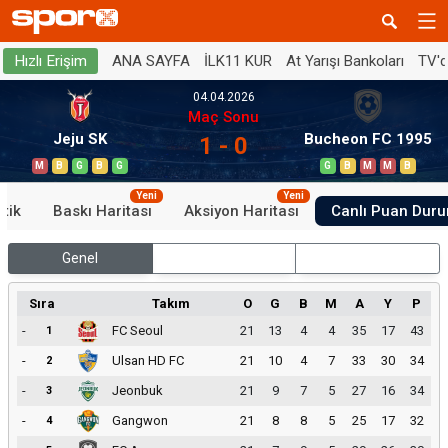
ANA SAYFA
İLK11 KUR
At Yarışı Bankoları
TV'
Hızlı Erişim
04.04.2026
Maç Sonu
Jeju SK
Bucheon FC 1995
1 - 0
M
B
G
B
G
G
B
M
M
B
Yeni
Yeni
stik
Baskı Haritası
Aksiyon Haritası
Canlı Puan Dur
Genel
İç Saha
Dış Saha
Sıra
Takım
O
G
B
M
A
Y
P
-
FC Seoul
21
13
4
4
35
17
43
1
-
Ulsan HD FC
21
10
4
7
33
30
34
2
-
Jeonbuk
21
9
7
5
27
16
34
3
-
Gangwon
21
8
8
5
25
17
32
4