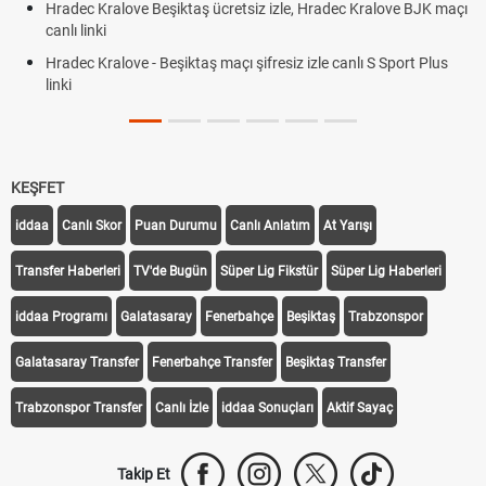
Hradec Kralove Beşiktaş ücretsiz izle, Hradec Kralove BJK maçı
canlı linki
Hradec Kralove - Beşiktaş maçı şifresiz izle canlı S Sport Plus
linki
KEŞFET
iddaa
Canlı Skor
Puan Durumu
Canlı Anlatım
At Yarışı
Transfer Haberleri
TV'de Bugün
Süper Lig Fikstür
Süper Lig Haberleri
iddaa Programı
Galatasaray
Fenerbahçe
Beşiktaş
Trabzonspor
Galatasaray Transfer
Fenerbahçe Transfer
Beşiktaş Transfer
Trabzonspor Transfer
Canlı İzle
iddaa Sonuçları
Aktif Sayaç
Takip Et