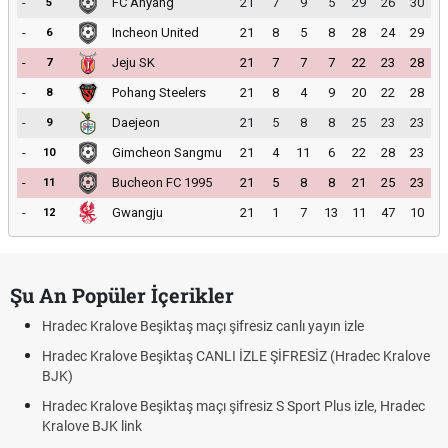
-
FC Anyang
21
7
9
5
29
26
30
5
-
Incheon United
21
8
5
8
28
24
29
6
-
Jeju SK
21
7
7
7
22
23
28
7
-
Pohang Steelers
21
8
4
9
20
22
28
8
-
Daejeon
21
5
8
8
25
23
23
9
-
Gimcheon Sangmu
21
4
11
6
22
28
23
10
-
Bucheon FC 1995
21
5
8
8
21
25
23
11
-
Gwangju
21
1
7
13
11
47
10
12
Şu An Popüler İçerikler
Hradec Kralove Beşiktaş maçı şifresiz canlı yayın izle
Hradec Kralove Beşiktaş CANLI İZLE ŞİFRESİZ (Hradec Kralove
BJK)
Hradec Kralove Beşiktaş maçı şifresiz S Sport Plus izle, Hradec
Kralove BJK link