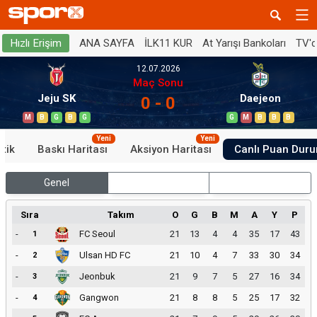
ANA SAYFA
İLK11 KUR
At Yarışı Bankoları
TV'
Hızlı Erişim
12.07.2026
Maç Sonu
Jeju SK
Daejeon
0 - 0
M
B
G
B
G
G
M
B
B
B
Yeni
Yeni
stik
Baskı Haritası
Aksiyon Haritası
Canlı Puan Dur
Genel
İç Saha
Dış Saha
Sıra
Takım
O
G
B
M
A
Y
P
-
FC Seoul
21
13
4
4
35
17
43
1
-
Ulsan HD FC
21
10
4
7
33
30
34
2
-
Jeonbuk
21
9
7
5
27
16
34
3
-
Gangwon
21
8
8
5
25
17
32
4