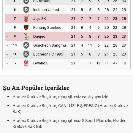
-
FC Anyang
21
7
9
5
29
26
30
5
-
Incheon United
21
8
5
8
28
24
29
6
-
Jeju SK
21
7
7
7
22
23
28
7
-
Pohang Steelers
21
8
4
9
20
22
28
8
-
Daejeon
21
5
8
8
25
23
23
9
-
Gimcheon Sangmu
21
4
11
6
22
28
23
10
-
Bucheon FC 1995
21
5
8
8
21
25
23
11
-
Gwangju
21
1
7
13
11
47
10
12
Şu An Popüler İçerikler
Hradec Kralove Beşiktaş maçı şifresiz canlı yayın izle
Hradec Kralove Beşiktaş CANLI İZLE ŞİFRESİZ (Hradec Kralove
BJK)
Hradec Kralove Beşiktaş maçı şifresiz S Sport Plus izle, Hradec
Kralove BJK link