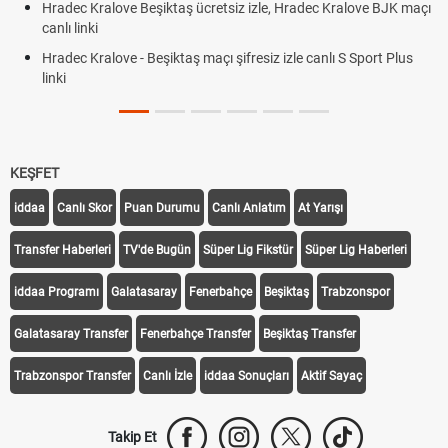
Hradec Kralove Beşiktaş ücretsiz izle, Hradec Kralove BJK maçı
canlı linki
Hradec Kralove - Beşiktaş maçı şifresiz izle canlı S Sport Plus
linki
KEŞFET
iddaa
Canlı Skor
Puan Durumu
Canlı Anlatım
At Yarışı
Transfer Haberleri
TV'de Bugün
Süper Lig Fikstür
Süper Lig Haberleri
iddaa Programı
Galatasaray
Fenerbahçe
Beşiktaş
Trabzonspor
Galatasaray Transfer
Fenerbahçe Transfer
Beşiktaş Transfer
Trabzonspor Transfer
Canlı İzle
iddaa Sonuçları
Aktif Sayaç
Takip Et