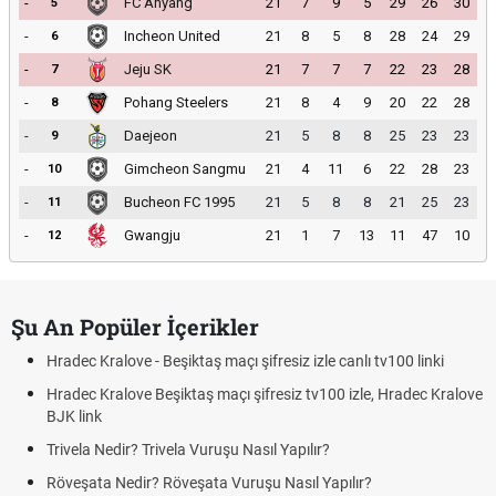
-
FC Anyang
21
7
9
5
29
26
30
5
-
Incheon United
21
8
5
8
28
24
29
6
-
Jeju SK
21
7
7
7
22
23
28
7
-
Pohang Steelers
21
8
4
9
20
22
28
8
-
Daejeon
21
5
8
8
25
23
23
9
-
Gimcheon Sangmu
21
4
11
6
22
28
23
10
-
Bucheon FC 1995
21
5
8
8
21
25
23
11
-
Gwangju
21
1
7
13
11
47
10
12
Şu An Popüler İçerikler
Hradec Kralove - Beşiktaş maçı şifresiz izle canlı tv100 linki
Hradec Kralove Beşiktaş maçı şifresiz tv100 izle, Hradec Kralove
BJK link
Trivela Nedir? Trivela Vuruşu Nasıl Yapılır?
Röveşata Nedir? Röveşata Vuruşu Nasıl Yapılır?