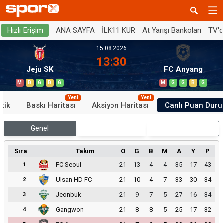
ANA SAYFA
İLK11 KUR
At Yarışı Bankoları
TV'
Hızlı Erişim
15.08.2026
13:30
Jeju SK
FC Anyang
M
B
G
B
G
M
G
G
B
G
Yeni
Yeni
stik
Baskı Haritası
Aksiyon Haritası
Canlı Puan Dur
Genel
İç Saha
Dış Saha
Sıra
Takım
O
G
B
M
A
Y
P
-
FC Seoul
21
13
4
4
35
17
43
1
-
Ulsan HD FC
21
10
4
7
33
30
34
2
-
Jeonbuk
21
9
7
5
27
16
34
3
-
Gangwon
21
8
8
5
25
17
32
4