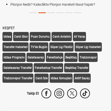
Plonjon Nedir? Kalecilikte Plonjon Hareketi Nasıl Yapılır?
KEŞFET
iddaa
Canlı Skor
Puan Durumu
Canlı Anlatım
At Yarışı
Transfer Haberleri
TV'de Bugün
Süper Lig Fikstür
Süper Lig Haberleri
iddaa Programı
Galatasaray
Fenerbahçe
Beşiktaş
Trabzonspor
Galatasaray Transfer
Fenerbahçe Transfer
Beşiktaş Transfer
Trabzonspor Transfer
Canlı İzle
iddaa Sonuçları
Aktif Sayaç
Takip Et