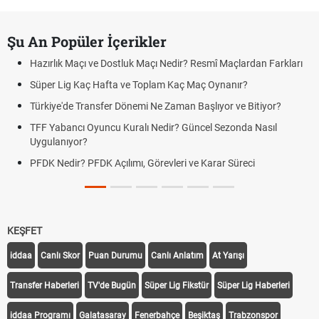
Şu An Popüler İçerikler
Hazırlık Maçı ve Dostluk Maçı Nedir? Resmî Maçlardan Farkları
Süper Lig Kaç Hafta ve Toplam Kaç Maç Oynanır?
Türkiye'de Transfer Dönemi Ne Zaman Başlıyor ve Bitiyor?
TFF Yabancı Oyuncu Kuralı Nedir? Güncel Sezonda Nasıl
Uygulanıyor?
PFDK Nedir? PFDK Açılımı, Görevleri ve Karar Süreci
KEŞFET
iddaa
Canlı Skor
Puan Durumu
Canlı Anlatım
At Yarışı
Transfer Haberleri
TV'de Bugün
Süper Lig Fikstür
Süper Lig Haberleri
iddaa Programı
Galatasaray
Fenerbahçe
Beşiktaş
Trabzonspor