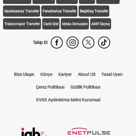
Galatasaray Transfer
Fenerbahçe Transfer
Beşiktaş Transfer
Trabzonspor Transfer
Canlı İzle
iddaa Sonuçları
Aktif Sayaç
Takip Et
Bize Ulaşın
Künye
Kariyer
About US
Yasal Uyarı
Çerez Politikası
Gizlilik Politikası
KVKK Aydınlatma Metni Kurumsal