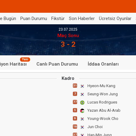
de Bugün
Puan Durumu
Fikstür
Son Haberler
Ücretsiz Oyunlar
23.07.2025
Maç Sonu
3 - 2
Yeni
iyon Haritası
Canlı Puan Durumu
İddaa Oranları
Kadro
Hyeon-Mu Kang
31
Seung-Won Jung
7
Lucas Rodrigues
77
Yazan Abu Al-Arab
5
Young-Wook Cho
9
Jun Choi
16
Han-Min Jung
37