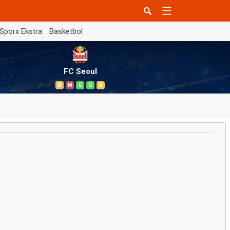
Sporx Ekstra
Basketbol
FC Seoul
B
M
G
G
B