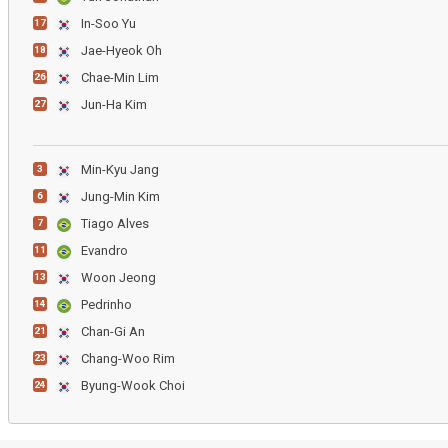
In-Soo Yu
17
Jae-Hyeok Oh
18
Chae-Min Lim
26
Jun-Ha Kim
27
Min-Kyu Jang
3
Jung-Min Kim
6
Tiago Alves
7
Evandro
11
Woon Jeong
13
Pedrinho
14
Chan-Gi An
21
Chang-Woo Rim
23
Byung-Wook Choi
24