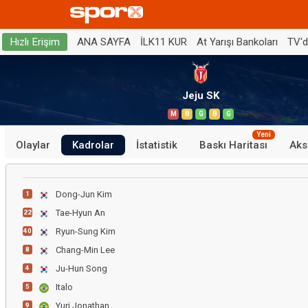
ANA SAYFA
İLK11 KUR
At Yarışı Bankoları
TV'
Hızlı Erişim
Jeju SK
M
B
G
B
G
Yeni
Olaylar
Kadrolar
İstatistik
Baskı Haritası
Aks
Dong-Jun Kim
1
Tae-Hyun An
22
Ryun-Sung Kim
40
Chang-Min Lee
8
Ju-Hun Song
4
Italo
5
Yuri Jonathan
9