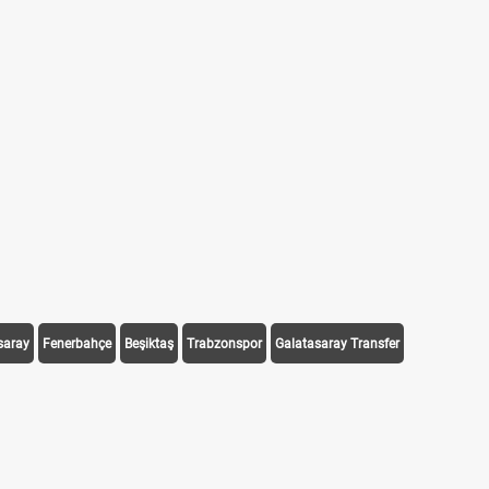
saray
Fenerbahçe
Beşiktaş
Trabzonspor
Galatasaray Transfer