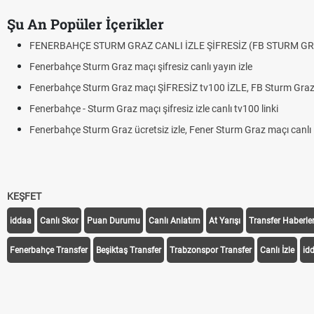
Şu An Popüler İçerikler
FENERBAHÇE STURM GRAZ CANLI İZLE ŞİFRESİZ (FB STURM GR
Fenerbahçe Sturm Graz maçı şifresiz canlı yayın izle
Fenerbahçe Sturm Graz maçı ŞİFRESİZ tv100 İZLE, FB Sturm Graz 
Fenerbahçe - Sturm Graz maçı şifresiz izle canlı tv100 linki
Fenerbahçe Sturm Graz ücretsiz izle, Fener Sturm Graz maçı canlı l
KEŞFET
iddaa
Canlı Skor
Puan Durumu
Canlı Anlatım
At Yarışı
Transfer Haberler
Fenerbahçe Transfer
Beşiktaş Transfer
Trabzonspor Transfer
Canlı İzle
id