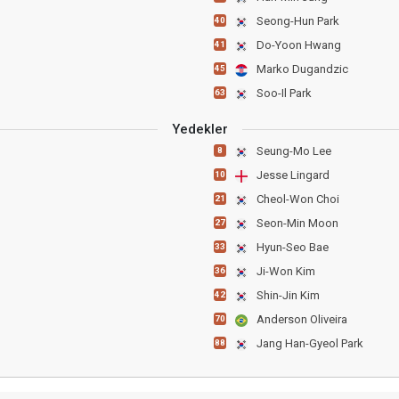
Seong-Hun Park
40
Do-Yoon Hwang
41
Marko Dugandzic
45
Soo-Il Park
63
Yedekler
Seung-Mo Lee
8
Jesse Lingard
10
Cheol-Won Choi
21
Seon-Min Moon
27
Hyun-Seo Bae
33
Ji-Won Kim
36
Shin-Jin Kim
42
Anderson Oliveira
70
Jang Han-Gyeol Park
88