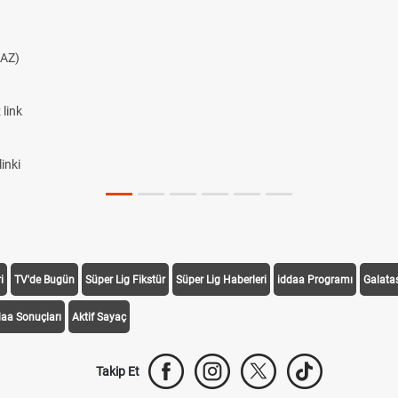
AZ)
link
inki
i
TV'de Bugün
Süper Lig Fikstür
Süper Lig Haberleri
iddaa Programı
Galata
daa Sonuçları
Aktif Sayaç
Takip Et