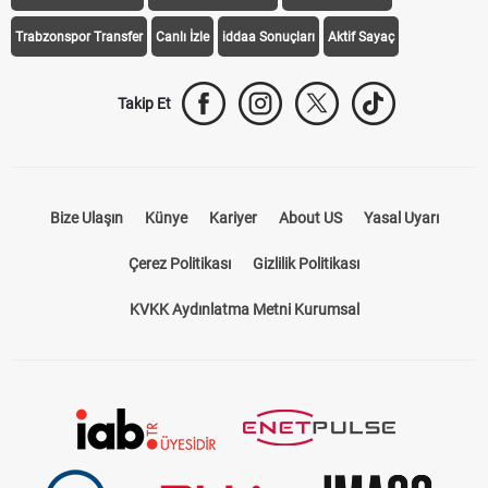
Trabzonspor Transfer
Canlı İzle
iddaa Sonuçları
Aktif Sayaç
Takip Et
Bize Ulaşın
Künye
Kariyer
About US
Yasal Uyarı
Çerez Politikası
Gizlilik Politikası
KVKK Aydınlatma Metni Kurumsal