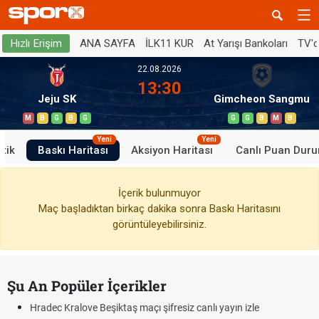
ANA SAYFA
İLK11 KUR
At Yarışı Bankoları
TV'
Hızlı Erişim
22.08.2026
13:30
Jeju SK
Gimcheon Sangmu
M
B
G
B
G
G
G
B
M
B
Yeni
Yeni
stik
Baskı Haritası
Aksiyon Haritası
Canlı Puan Dur
İçerik bulunmuyor
Maç başladıktan birkaç dakika sonra Baskı Haritasını
görüntüleyebilirsiniz.
Şu An Popüler İçerikler
Hradec Kralove Beşiktaş maçı şifresiz canlı yayın izle