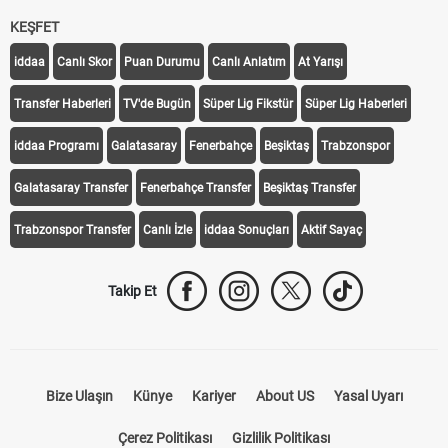
KEŞFET
iddaa
Canlı Skor
Puan Durumu
Canlı Anlatım
At Yarışı
Transfer Haberleri
TV'de Bugün
Süper Lig Fikstür
Süper Lig Haberleri
iddaa Programı
Galatasaray
Fenerbahçe
Beşiktaş
Trabzonspor
Galatasaray Transfer
Fenerbahçe Transfer
Beşiktaş Transfer
Trabzonspor Transfer
Canlı İzle
iddaa Sonuçları
Aktif Sayaç
Takip Et
Bize Ulaşın
Künye
Kariyer
About US
Yasal Uyarı
Çerez Politikası
Gizlilik Politikası