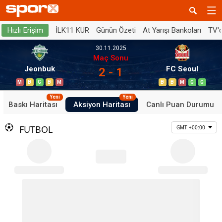
İLK11 KUR
Günün Özeti
At Yarışı Bankoları
TV'
Hızlı Erişim
30.11.2025
Maç Sonu
Jeonbuk
FC Seoul
2 - 1
M
B
G
B
M
B
B
M
G
G
Yeni
Yeni
Baskı Haritası
Aksiyon Haritası
Canlı Puan Durumu
FUTBOL
GMT +00:00