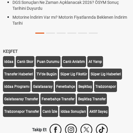
DGS Sonuçları Ne Zaman Açıklanacak 2026? ÖSYM Sonuç
Tarihini Duyurdu
Motorine İndirim Var mı? Motorin Fiyatlarında Beklenen İndirim
Tarihi
KEŞFET
iddaa
Canlı Skor
Puan Durumu
Canlı Anlatım
At Yarışı
Transfer Haberleri
TV'de Bugün
Süper Lig Fikstür
Süper Lig Haberleri
iddaa Programı
Galatasaray
Fenerbahçe
Beşiktaş
Trabzonspor
Galatasaray Transfer
Fenerbahçe Transfer
Beşiktaş Transfer
Trabzonspor Transfer
Canlı İzle
iddaa Sonuçları
Aktif Sayaç
Takip Et