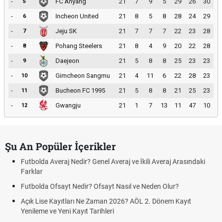
-
FC Anyang
21
7
9
5
29
26
30
5
-
Incheon United
21
8
5
8
28
24
29
6
-
Jeju SK
21
7
7
7
22
23
28
7
-
Pohang Steelers
21
8
4
9
20
22
28
8
-
Daejeon
21
5
8
8
25
23
23
9
-
Gimcheon Sangmu
21
4
11
6
22
28
23
10
-
Bucheon FC 1995
21
5
8
8
21
25
23
11
-
Gwangju
21
1
7
13
11
47
10
12
Şu An Popüler İçerikler
Futbolda Averaj Nedir? Genel Averaj ve İkili Averaj Arasındaki
Farklar
Futbolda Ofsayt Nedir? Ofsayt Nasıl ve Neden Olur?
Açık Lise Kayıtları Ne Zaman 2026? AÖL 2. Dönem Kayıt
Yenileme ve Yeni Kayıt Tarihleri