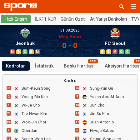
İLK11 KUR
Günün Özeti
At Yarışı Bankoları
TV'
Hızlı Erişim
01.08.2026
Maç Sonu
Jeonbuk
FC Seoul
0 - 0
M
B
G
B
M
B
B
M
G
G
Yeni
Ye
Kadrolar
İstatistik
Baskı Haritası
Aksiyon Haritas
Kadro
Bum-Keun Song
Sung-Yun Gu
31
25
Young-Bin Kim
Yazan Abu Al-Arab
2
5
Wi-Je Cho
Jun Choi
4
16
Tae-Hwan Kim
Jin-Su Kim
23
22
Woo-Jin Choi
Juan Antonio
66
37
Oberdan
Hrvoje Babec
8
6
Seung-Woo Lee
Seung-Won Jung
10
7