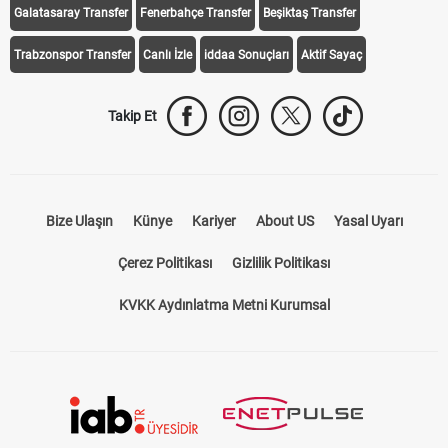
Galatasaray Transfer
Fenerbahçe Transfer
Beşiktaş Transfer
Trabzonspor Transfer
Canlı İzle
iddaa Sonuçları
Aktif Sayaç
Takip Et
Bize Ulaşın
Künye
Kariyer
About US
Yasal Uyarı
Çerez Politikası
Gizlilik Politikası
KVKK Aydınlatma Metni Kurumsal