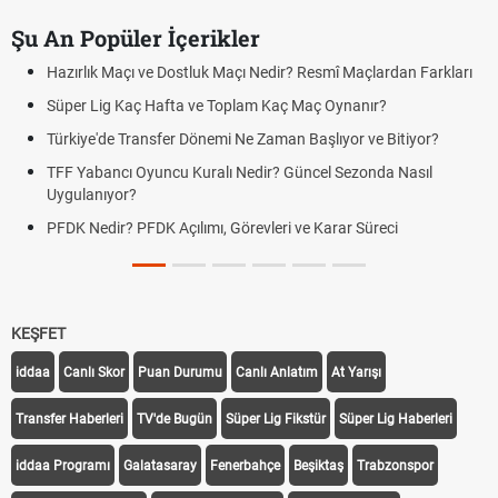
Şu An Popüler İçerikler
Hazırlık Maçı ve Dostluk Maçı Nedir? Resmî Maçlardan Farkları
Süper Lig Kaç Hafta ve Toplam Kaç Maç Oynanır?
Türkiye'de Transfer Dönemi Ne Zaman Başlıyor ve Bitiyor?
TFF Yabancı Oyuncu Kuralı Nedir? Güncel Sezonda Nasıl
Uygulanıyor?
PFDK Nedir? PFDK Açılımı, Görevleri ve Karar Süreci
KEŞFET
iddaa
Canlı Skor
Puan Durumu
Canlı Anlatım
At Yarışı
Transfer Haberleri
TV'de Bugün
Süper Lig Fikstür
Süper Lig Haberleri
iddaa Programı
Galatasaray
Fenerbahçe
Beşiktaş
Trabzonspor