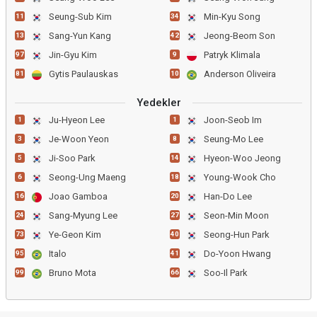
Seung-Sub Kim
Min-Kyu Song
11
34
Sang-Yun Kang
Jeong-Beom Son
13
42
Jin-Gyu Kim
Patryk Klimala
97
9
Gytis Paulauskas
Anderson Oliveira
81
10
Yedekler
Ju-Hyeon Lee
Joon-Seob Im
1
1
Je-Woon Yeon
Seung-Mo Lee
3
8
Ji-Soo Park
Hyeon-Woo Jeong
5
14
Seong-Ung Maeng
Young-Wook Cho
6
18
Joao Gamboa
Han-Do Lee
16
20
Sang-Myung Lee
Seon-Min Moon
24
27
Ye-Geon Kim
Seong-Hun Park
73
40
Italo
Do-Yoon Hwang
95
41
Bruno Mota
Soo-Il Park
99
66