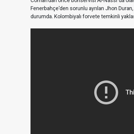
Coman'dan önce bonservisi Al-Nassr'da olan bi
Fenerbahçe'den sorunlu ayrılan Jhon Duran, 
durumda. Kolombiyalı forvete temkinli yakl