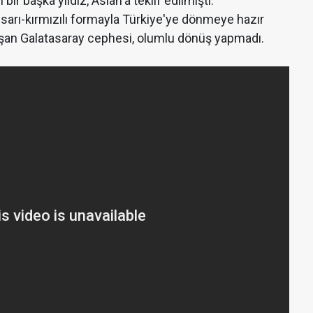
r başka yıldız, Aslan'a teklif edilmişti.
sarı-kırmızılı formayla Türkiye'ye dönmeye hazır
aşan Galatasaray cephesi, olumlu dönüş yapmadı.