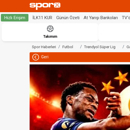
İLK11 KUR
Günün Özeti
At Yarışı Bankoları
TV'
Hızlı Erişim
Takımım
Spor Haberleri
Futbol
Trendyol Süper Lig
G
Geri