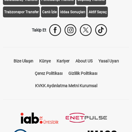
Trabzonspor Transfer
Canlı İzle
iddaa Sonuçları
Aktif Sayaç
Takip Et
Bize Ulaşın
Künye
Kariyer
About US
Yasal Uyarı
Çerez Politikası
Gizlilik Politikası
KVKK Aydınlatma Metni Kurumsal