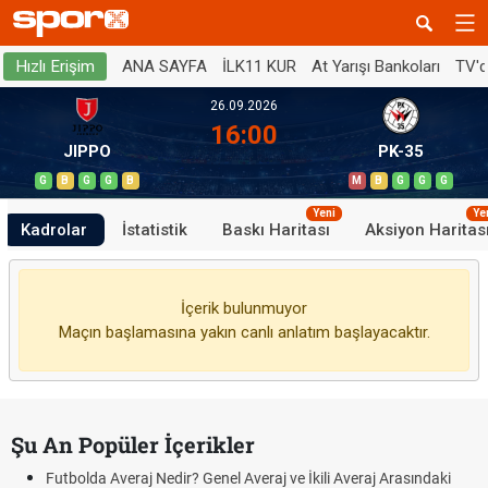
ANA SAYFA
İLK11 KUR
At Yarışı Bankoları
TV'
Hızlı Erişim
26.09.2026
16:00
JIPPO
PK-35
G
B
G
G
B
M
B
G
G
G
Yeni
Ye
Kadrolar
İstatistik
Baskı Haritası
Aksiyon Haritas
İçerik bulunmuyor
Maçın başlamasına yakın canlı anlatım başlayacaktır.
Şu An Popüler İçerikler
Futbolda Averaj Nedir? Genel Averaj ve İkili Averaj Arasındaki