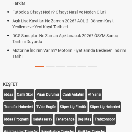
Farklar
Futbolda Ofsayt Nedir? Ofsayt Nasıl ve Neden Olur?
Açık Lise Kayıtları Ne Zaman 2026? AÖL 2. Dönem Kayıt
Yenileme ve Yeni Kayıt Tarihleri
DGS Sonuçları Ne Zaman Açıklanacak 2026? ÖSYM Sonuç
Tarihini Duyurdu
Motorine İndirim Var mı? Motorin Fiyatlarında Beklenen İndirim
Tarihi
KEŞFET
iddaa
Canlı Skor
Puan Durumu
Canlı Anlatım
At Yarışı
Transfer Haberleri
TV'de Bugün
Süper Lig Fikstür
Süper Lig Haberleri
iddaa Programı
Galatasaray
Fenerbahçe
Beşiktaş
Trabzonspor
Galatasaray Transfer
Fenerbahçe Transfer
Beşiktaş Transfer