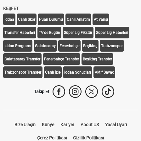
KEŞFET
iddaa
Canlı Skor
Puan Durumu
Canlı Anlatım
At Yarışı
Transfer Haberleri
TV'de Bugün
Süper Lig Fikstür
Süper Lig Haberleri
iddaa Programı
Galatasaray
Fenerbahçe
Beşiktaş
Trabzonspor
Galatasaray Transfer
Fenerbahçe Transfer
Beşiktaş Transfer
Trabzonspor Transfer
Canlı İzle
iddaa Sonuçları
Aktif Sayaç
Takip Et
Bize Ulaşın
Künye
Kariyer
About US
Yasal Uyarı
Çerez Politikası
Gizlilik Politikası