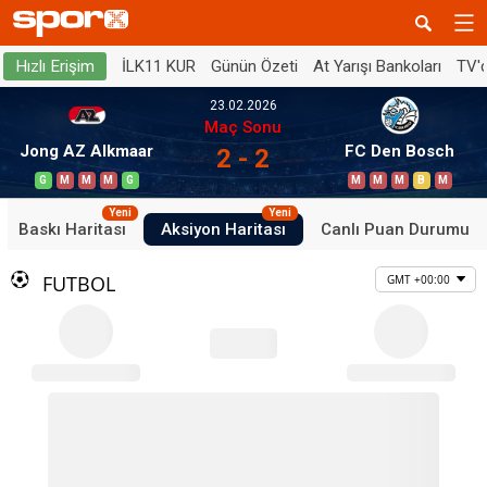
İLK11 KUR
Günün Özeti
At Yarışı Bankoları
TV'
Hızlı Erişim
23.02.2026
Maç Sonu
Jong AZ Alkmaar
FC Den Bosch
2 - 2
G
M
M
M
G
M
M
M
B
M
Yeni
Yeni
Baskı Haritası
Aksiyon Haritası
Canlı Puan Durumu
FUTBOL
GMT +00:00