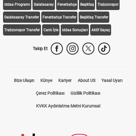
iddaa Programı
Galatasaray
Fenerbahçe
Beşiktaş
Trabzonspor
Galatasaray Transfer
Fenerbahçe Transfer
Beşiktaş Transfer
Trabzonspor Transfer
Canlı İzle
iddaa Sonuçları
Aktif Sayaç
Takip Et
Bize Ulaşın
Künye
Kariyer
About US
Yasal Uyarı
Çerez Politikası
Gizlilik Politikası
KVKK Aydınlatma Metni Kurumsal