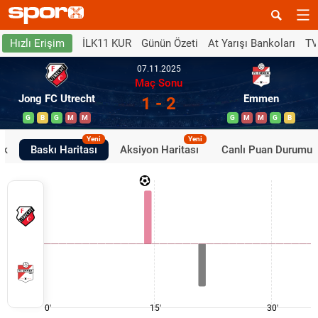
İLK11 KUR
Günün Özeti
At Yarışı Bankoları
TV
Hızlı Erişim
07.11.2025
Maç Sonu
Jong FC Utrecht
Emmen
1 - 2
G
B
G
M
M
G
M
M
G
B
Yeni
Yeni
ik
Baskı Haritası
Aksiyon Haritası
Canlı Puan Durumu
0'
15'
30'