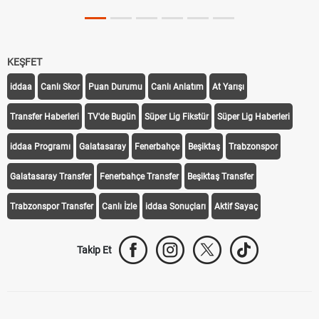
KEŞFET
iddaa
Canlı Skor
Puan Durumu
Canlı Anlatım
At Yarışı
Transfer Haberleri
TV'de Bugün
Süper Lig Fikstür
Süper Lig Haberleri
iddaa Programı
Galatasaray
Fenerbahçe
Beşiktaş
Trabzonspor
Galatasaray Transfer
Fenerbahçe Transfer
Beşiktaş Transfer
Trabzonspor Transfer
Canlı İzle
iddaa Sonuçları
Aktif Sayaç
Takip Et