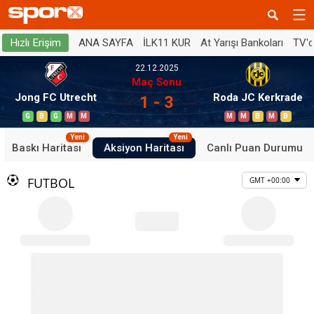
ANA SAYFA
İLK11 KUR
At Yarışı Bankoları
TV'
Hızlı Erişim
22.12.2025
Maç Sonu
Jong FC Utrecht
Roda JC Kerkrade
1 - 3
G
B
G
M
M
M
M
B
M
B
Yeni
Yeni
Baskı Haritası
Aksiyon Haritası
Canlı Puan Durumu
FUTBOL
GMT +00:00