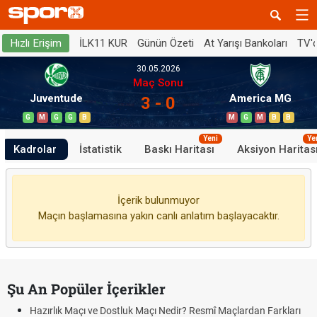
İLK11 KUR
Günün Özeti
At Yarışı Bankoları
TV'
Hızlı Erişim
30.05.2026
Maç Sonu
Juventude
America MG
3 - 0
G
M
G
G
B
M
G
M
B
B
Yeni
Ye
Kadrolar
İstatistik
Baskı Haritası
Aksiyon Haritas
İçerik bulunmuyor
Maçın başlamasına yakın canlı anlatım başlayacaktır.
Şu An Popüler İçerikler
Hazırlık Maçı ve Dostluk Maçı Nedir? Resmî Maçlardan Farkları