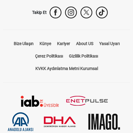
Takip Et
Bize Ulaşın
Künye
Kariyer
About US
Yasal Uyarı
Çerez Politikası
Gizlilik Politikası
KVKK Aydınlatma Metni Kurumsal