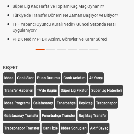
Süper Lig Kaç Hafta ve Toplam Kaç Maç Oynanır?
Türkiye'de Transfer Dönemi Ne Zaman Başlıyor ve Bitiyor?
TFF Yabancı Oyuncu Kuralı Nedir? Güncel Sezonda Nasıl
Uygulanıyor?
PFDK Nedir? PFDK Açılımı, Görevleri ve Karar Süreci
KEŞFET
iddaa
Canlı Skor
Puan Durumu
Canlı Anlatım
At Yarışı
Transfer Haberleri
TV'de Bugün
Süper Lig Fikstür
Süper Lig Haberleri
iddaa Programı
Galatasaray
Fenerbahçe
Beşiktaş
Trabzonspor
Galatasaray Transfer
Fenerbahçe Transfer
Beşiktaş Transfer
Trabzonspor Transfer
Canlı İzle
iddaa Sonuçları
Aktif Sayaç