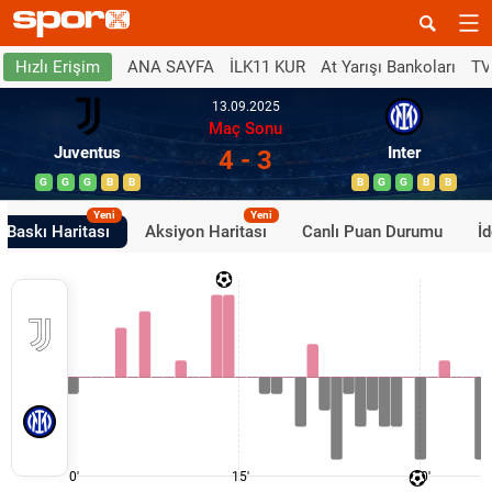
ANA SAYFA
İLK11 KUR
At Yarışı Bankoları
TV
Hızlı Erişim
13.09.2025
Maç Sonu
Juventus
Inter
4 - 3
G
G
G
B
B
B
G
G
B
B
Yeni
Yeni
Baskı Haritası
Aksiyon Haritası
Canlı Puan Durumu
İ
0'
15'
30'