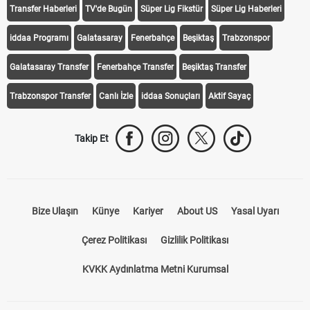
Transfer Haberleri
TV'de Bugün
Süper Lig Fikstür
Süper Lig Haberleri
iddaa Programı
Galatasaray
Fenerbahçe
Beşiktaş
Trabzonspor
Galatasaray Transfer
Fenerbahçe Transfer
Beşiktaş Transfer
Trabzonspor Transfer
Canlı İzle
iddaa Sonuçları
Aktif Sayaç
Takip Et
Bize Ulaşın
Künye
Kariyer
About US
Yasal Uyarı
Çerez Politikası
Gizlilik Politikası
KVKK Aydınlatma Metni Kurumsal