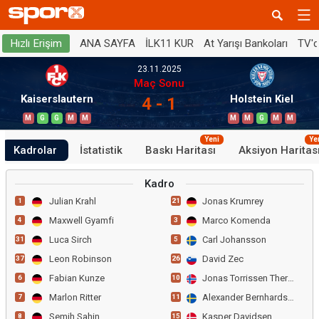
ANA SAYFA
İLK11 KUR
At Yarışı Bankoları
TV'
Hızlı Erişim
23.11.2025
Maç Sonu
Kaiserslautern
Holstein Kiel
4 - 1
M
G
G
M
M
M
M
G
M
M
Yeni
Ye
Kadrolar
İstatistik
Baskı Haritası
Aksiyon Haritas
Kadro
Julian Krahl
Jonas Krumrey
1
21
Maxwell Gyamfi
Marco Komenda
4
3
Luca Sirch
Carl Johansson
31
5
Leon Robinson
David Zec
37
26
Fabian Kunze
Jonas Torrissen Therkelse
6
10
Marlon Ritter
Alexander Bernhardsson
7
11
Semih Sahin
Kasper Davidsen
8
15