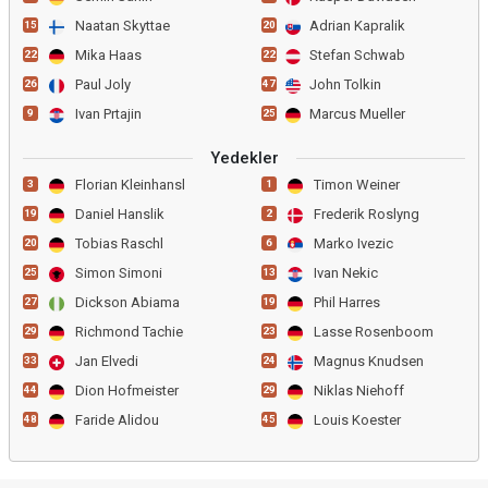
Naatan Skyttae
Adrian Kapralik
15
20
Mika Haas
Stefan Schwab
22
22
Paul Joly
John Tolkin
26
47
Ivan Prtajin
Marcus Mueller
9
25
Yedekler
Florian Kleinhansl
Timon Weiner
3
1
Daniel Hanslik
Frederik Roslyng
19
2
Tobias Raschl
Marko Ivezic
20
6
Simon Simoni
Ivan Nekic
25
13
Dickson Abiama
Phil Harres
27
19
Richmond Tachie
Lasse Rosenboom
29
23
Jan Elvedi
Magnus Knudsen
33
24
Dion Hofmeister
Niklas Niehoff
44
29
Faride Alidou
Louis Koester
48
45