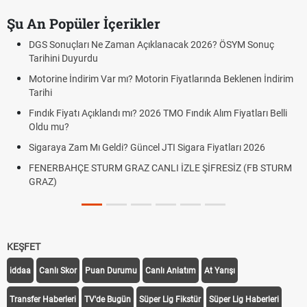
Şu An Popüler İçerikler
DGS Sonuçları Ne Zaman Açıklanacak 2026? ÖSYM Sonuç
Tarihini Duyurdu
Motorine İndirim Var mı? Motorin Fiyatlarında Beklenen İndirim
Tarihi
Fındık Fiyatı Açıklandı mı? 2026 TMO Fındık Alım Fiyatları Belli
Oldu mu?
Sigaraya Zam Mı Geldi? Güncel JTI Sigara Fiyatları 2026
FENERBAHÇE STURM GRAZ CANLI İZLE ŞİFRESİZ (FB STURM
GRAZ)
KEŞFET
iddaa
Canlı Skor
Puan Durumu
Canlı Anlatım
At Yarışı
Transfer Haberleri
TV'de Bugün
Süper Lig Fikstür
Süper Lig Haberleri