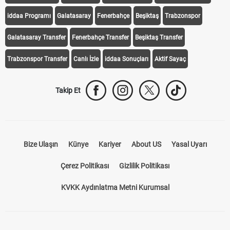
iddaa Programı
Galatasaray
Fenerbahçe
Beşiktaş
Trabzonspor
Galatasaray Transfer
Fenerbahçe Transfer
Beşiktaş Transfer
Trabzonspor Transfer
Canlı İzle
iddaa Sonuçları
Aktif Sayaç
Takip Et
Bize Ulaşın
Künye
Kariyer
About US
Yasal Uyarı
Çerez Politikası
Gizlilik Politikası
KVKK Aydınlatma Metni Kurumsal