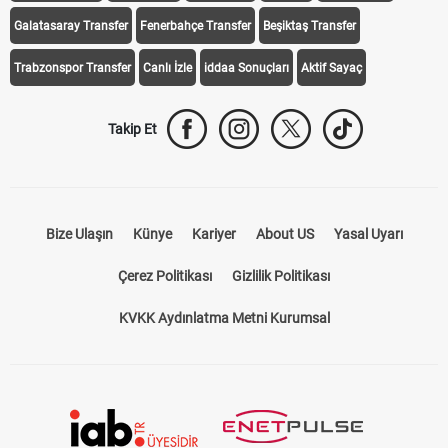
Galatasaray Transfer
Fenerbahçe Transfer
Beşiktaş Transfer
Trabzonspor Transfer
Canlı İzle
iddaa Sonuçları
Aktif Sayaç
Takip Et
Bize Ulaşın
Künye
Kariyer
About US
Yasal Uyarı
Çerez Politikası
Gizlilik Politikası
KVKK Aydınlatma Metni Kurumsal