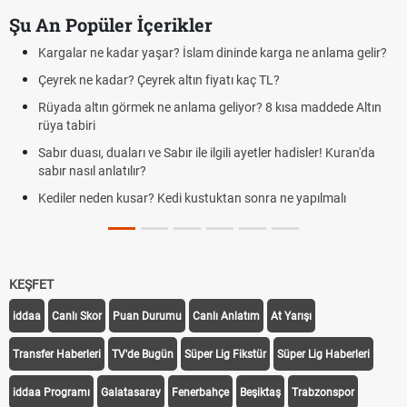
Şu An Popüler İçerikler
Kargalar ne kadar yaşar? İslam dininde karga ne anlama gelir?
Çeyrek ne kadar? Çeyrek altın fiyatı kaç TL?
Rüyada altın görmek ne anlama geliyor? 8 kısa maddede Altın
rüya tabiri
Sabır duası, duaları ve Sabır ile ilgili ayetler hadisler! Kuran'da
sabır nasıl anlatılır?
Kediler neden kusar? Kedi kustuktan sonra ne yapılmalı
KEŞFET
iddaa
Canlı Skor
Puan Durumu
Canlı Anlatım
At Yarışı
Transfer Haberleri
TV'de Bugün
Süper Lig Fikstür
Süper Lig Haberleri
iddaa Programı
Galatasaray
Fenerbahçe
Beşiktaş
Trabzonspor