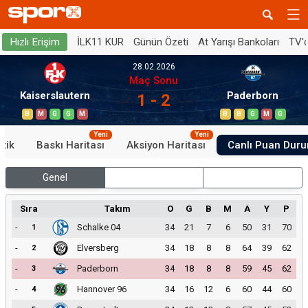
İLK11 KUR
Günün Özeti
At Yarışı Bankoları
TV'
Hızlı Erişim
28.02.2026
Maç Sonu
Kaiserslautern
Paderborn
1 - 2
B
M
G
G
M
B
B
G
M
G
Yeni
Yeni
stik
Baskı Haritası
Aksiyon Haritası
Canlı Puan Dur
Genel
İç Saha
Dış Saha
Sıra
Takım
O
G
B
M
A
Y
P
-
Schalke 04
34
21
7
6
50
31
70
1
-
Elversberg
34
18
8
8
64
39
62
2
-
Paderborn
34
18
8
8
59
45
62
3
-
Hannover 96
34
16
12
6
60
44
60
4