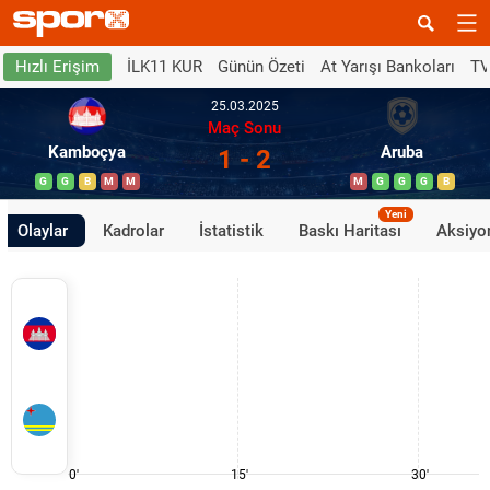
İLK11 KUR
Günün Özeti
At Yarışı Bankoları
TV
Hızlı Erişim
25.03.2025
Maç Sonu
Kamboçya
Aruba
1 - 2
G
G
B
M
M
M
G
G
G
B
Yeni
Olaylar
Kadrolar
İstatistik
Baskı Haritası
Aksiyon
0'
15'
30'