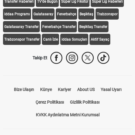
Transfer Haberleri
TV'de Bugün
Süper Lig Fikstür
Süper Lig Haberleri
iddaa Programı
Galatasaray
Fenerbahçe
Beşiktaş
Trabzonspor
Galatasaray Transfer
Fenerbahçe Transfer
Beşiktaş Transfer
Trabzonspor Transfer
Canlı İzle
iddaa Sonuçları
Aktif Sayaç
Takip Et
Bize Ulaşın
Künye
Kariyer
About US
Yasal Uyarı
Çerez Politikası
Gizlilik Politikası
KVKK Aydınlatma Metni Kurumsal