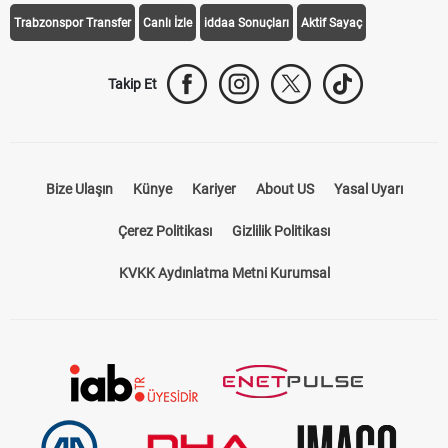
Trabzonspor Transfer
Canlı İzle
iddaa Sonuçları
Aktif Sayaç
Takip Et
Bize Ulaşın
Künye
Kariyer
About US
Yasal Uyarı
Çerez Politikası
Gizlilik Politikası
KVKK Aydınlatma Metni Kurumsal