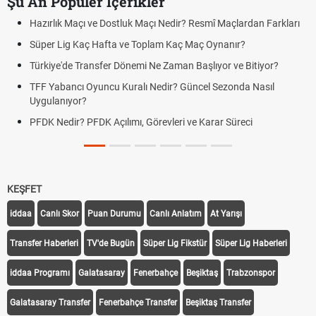
Şu An Popüler İçerikler
Hazırlık Maçı ve Dostluk Maçı Nedir? Resmî Maçlardan Farkları
Süper Lig Kaç Hafta ve Toplam Kaç Maç Oynanır?
Türkiye'de Transfer Dönemi Ne Zaman Başlıyor ve Bitiyor?
TFF Yabancı Oyuncu Kuralı Nedir? Güncel Sezonda Nasıl
Uygulanıyor?
PFDK Nedir? PFDK Açılımı, Görevleri ve Karar Süreci
KEŞFET
iddaa
Canlı Skor
Puan Durumu
Canlı Anlatım
At Yarışı
Transfer Haberleri
TV'de Bugün
Süper Lig Fikstür
Süper Lig Haberleri
iddaa Programı
Galatasaray
Fenerbahçe
Beşiktaş
Trabzonspor
Galatasaray Transfer
Fenerbahçe Transfer
Beşiktaş Transfer