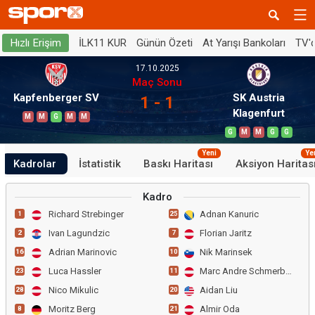
İLK11 KUR
Günün Özeti
At Yarışı Bankoları
TV'
Hızlı Erişim
17.10.2025
Maç Sonu
Kapfenberger SV
SK Austria
1 - 1
Klagenfurt
M
M
G
M
M
G
M
M
G
G
Yeni
Ye
Kadrolar
İstatistik
Baskı Haritası
Aksiyon Haritas
Kadro
Richard Strebinger
Adnan Kanuric
1
25
Ivan Lagundzic
Florian Jaritz
2
7
Adrian Marinovic
Nik Marinsek
16
10
Luca Hassler
Marc Andre Schmerboeck
23
11
Nico Mikulic
Aidan Liu
28
20
Moritz Berg
Almir Oda
8
21