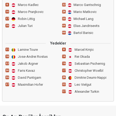
Marco Kadlec
Marco Gantschnig
9
22
Marco Pranjkovic
Mario Matkovic
14
24
Robin Littig
Michael Lang
17
30
Julian Turi
Elias Jandrisevits
19
44
Bartol Barisic
99
Yedekler
Lamine Toure
Marcel Krnjic
11
8
Jose-Andrei Rostas
Rei Okada
18
14
Jakob Aigner
Sebastian Pschernig
32
16
Faris Kavaz
Christopher Woelbl
34
17
David Puntigam
Dimitrie Deumi-Nappi
36
29
Maximilian Hofer
Leo Vielgut
37
33
Alexander Turkin
57