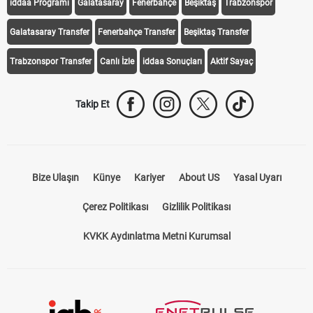
iddaa Programı
Galatasaray
Fenerbahçe
Beşiktaş
Trabzonspor
Galatasaray Transfer
Fenerbahçe Transfer
Beşiktaş Transfer
Trabzonspor Transfer
Canlı İzle
iddaa Sonuçları
Aktif Sayaç
Takip Et
Bize Ulaşın
Künye
Kariyer
About US
Yasal Uyarı
Çerez Politikası
Gizlilik Politikası
KVKK Aydınlatma Metni Kurumsal