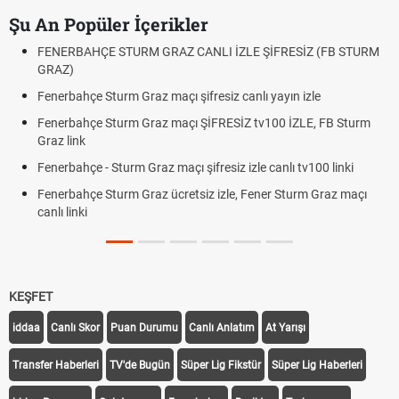
Şu An Popüler İçerikler
FENERBAHÇE STURM GRAZ CANLI İZLE ŞİFRESİZ (FB STURM
GRAZ)
Fenerbahçe Sturm Graz maçı şifresiz canlı yayın izle
Fenerbahçe Sturm Graz maçı ŞİFRESİZ tv100 İZLE, FB Sturm
Graz link
Fenerbahçe - Sturm Graz maçı şifresiz izle canlı tv100 linki
Fenerbahçe Sturm Graz ücretsiz izle, Fener Sturm Graz maçı
canlı linki
KEŞFET
iddaa
Canlı Skor
Puan Durumu
Canlı Anlatım
At Yarışı
Transfer Haberleri
TV'de Bugün
Süper Lig Fikstür
Süper Lig Haberleri