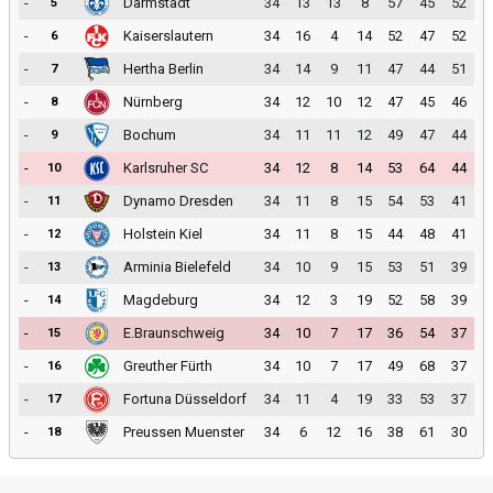
-
Darmstadt
34
13
13
8
57
45
52
5
-
Kaiserslautern
34
16
4
14
52
47
52
6
-
Hertha Berlin
34
14
9
11
47
44
51
7
-
Nürnberg
34
12
10
12
47
45
46
8
-
Bochum
34
11
11
12
49
47
44
9
-
Karlsruher SC
34
12
8
14
53
64
44
10
-
Dynamo Dresden
34
11
8
15
54
53
41
11
-
Holstein Kiel
34
11
8
15
44
48
41
12
-
Arminia Bielefeld
34
10
9
15
53
51
39
13
-
Magdeburg
34
12
3
19
52
58
39
14
-
E.Braunschweig
34
10
7
17
36
54
37
15
-
Greuther Fürth
34
10
7
17
49
68
37
16
-
Fortuna Düsseldorf
34
11
4
19
33
53
37
17
-
Preussen Muenster
34
6
12
16
38
61
30
18