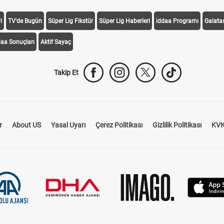
i
TV'de Bugün
Süper Lig Fikstür
Süper Lig Haberleri
iddaa Programı
Galata
daa Sonuçları
Aktif Sayaç
Takip Et
r
About US
Yasal Uyarı
Çerez Politikası
Gizlilik Politikası
KVK