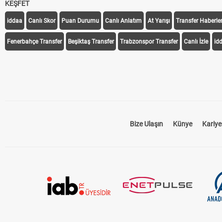
KEŞFET
iddaa
Canlı Skor
Puan Durumu
Canlı Anlatım
At Yarışı
Transfer Haberler
Fenerbahçe Transfer
Beşiktaş Transfer
Trabzonspor Transfer
Canlı İzle
id
Bize Ulaşın
Künye
Kariye