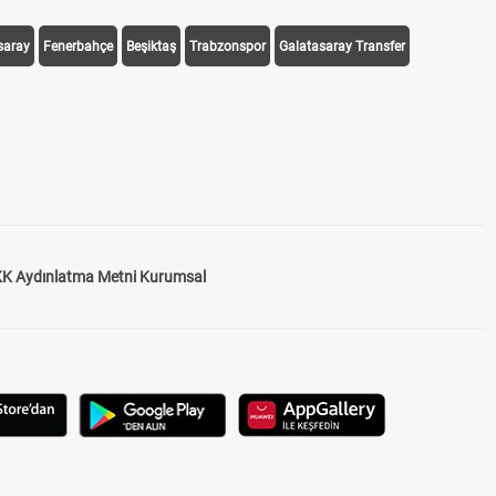
saray
Fenerbahçe
Beşiktaş
Trabzonspor
Galatasaray Transfer
K Aydınlatma Metni Kurumsal