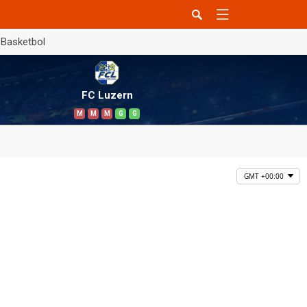
Basketbol
FC Luzern
M
M
M
G
G
GMT +00:00