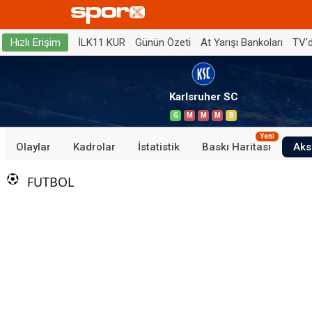
İLK11 KUR
Günün Özeti
At Yarışı Bankoları
TV'
Hızlı Erişim
Karlsruher SC
G
M
M
M
B
Yeni
Olaylar
Kadrolar
İstatistik
Baskı Haritası
Aks
FUTBOL