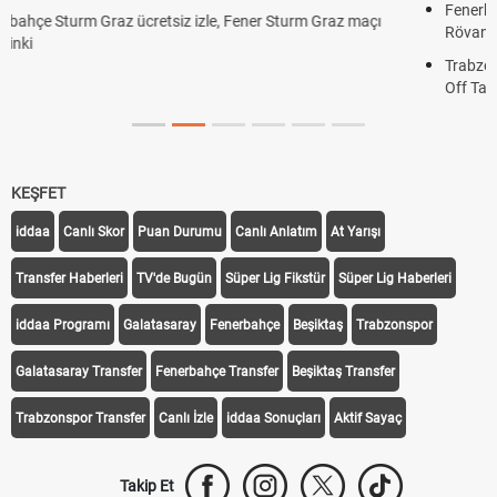
Fenerbahçe - Sturm Graz Maçı Ne Zaman? Şampiyonlar Ligi
Rövanşı Saat Kaçta, Hangi Kanalda?
Trabzonspor Avrupa Maçı Ne Zaman? UEFA Avrupa Ligi Play-
Off Tarihi Belli Oldu
KEŞFET
iddaa
Canlı Skor
Puan Durumu
Canlı Anlatım
At Yarışı
Transfer Haberleri
TV'de Bugün
Süper Lig Fikstür
Süper Lig Haberleri
iddaa Programı
Galatasaray
Fenerbahçe
Beşiktaş
Trabzonspor
Galatasaray Transfer
Fenerbahçe Transfer
Beşiktaş Transfer
Trabzonspor Transfer
Canlı İzle
iddaa Sonuçları
Aktif Sayaç
Takip Et