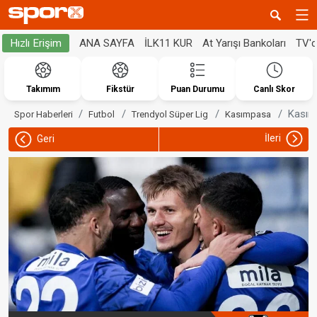
ANA SAYFA
İLK11 KUR
At Yarışı Bankoları
TV'
Hızlı Erişim
Takımım
Fikstür
Puan Durumu
Canlı Skor
Kasımp
Spor Haberleri
Futbol
Trendyol Süper Lig
Kasımpasa
İleri
Geri