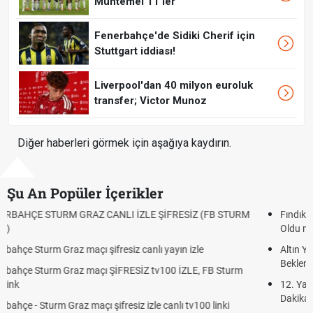
Muhtemel 11'ler
Fenerbahçe'de Sidiki Cherif için
Stuttgart iddiası!
Liverpool'dan 40 milyon euroluk
transfer; Victor Munoz
Diğer haberleri görmek için aşağıya kaydırın.
Şu An Popüler İçerikler
Fındık Fiyatı Açıklandı mı? 2026 TMO Fındık Alım Fiyatları Belli
Oldu mu?
Altın Yükselecek mi, Yükselir mi? Altın Fiyatları İçin Son
Beklentiler
12. Yargı Paketi Resmî Gazete'de Yayımlandı mı? 2026 Son
Dakika Gelişmeleri