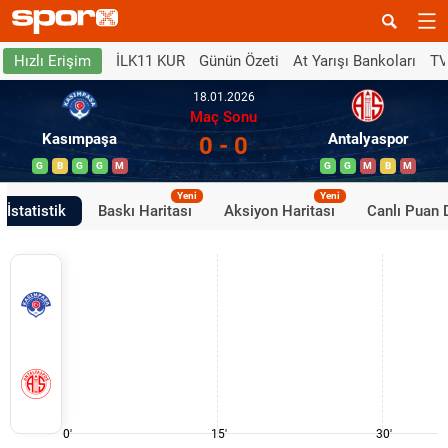
İLK11 KUR
Günün Özeti
At Yarışı Bankoları
TV
Hızlı Erişim
18.01.2026
Maç Sonu
Kasımpaşa
Antalyaspor
0 - 0
G
B
G
G
M
G
G
M
B
M
Yeni
Yeni
İstatistik
Baskı Haritası
Aksiyon Haritası
Canlı Puan
0'
15'
30'