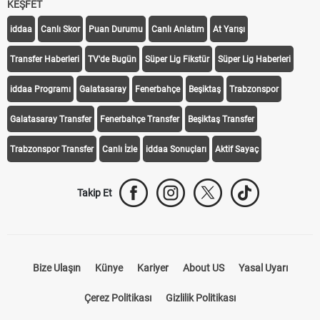
KEŞFET
iddaa
Canlı Skor
Puan Durumu
Canlı Anlatım
At Yarışı
Transfer Haberleri
TV'de Bugün
Süper Lig Fikstür
Süper Lig Haberleri
iddaa Programı
Galatasaray
Fenerbahçe
Beşiktaş
Trabzonspor
Galatasaray Transfer
Fenerbahçe Transfer
Beşiktaş Transfer
Trabzonspor Transfer
Canlı İzle
iddaa Sonuçları
Aktif Sayaç
Takip Et
Bize Ulaşın
Künye
Kariyer
About US
Yasal Uyarı
Çerez Politikası
Gizlilik Politikası