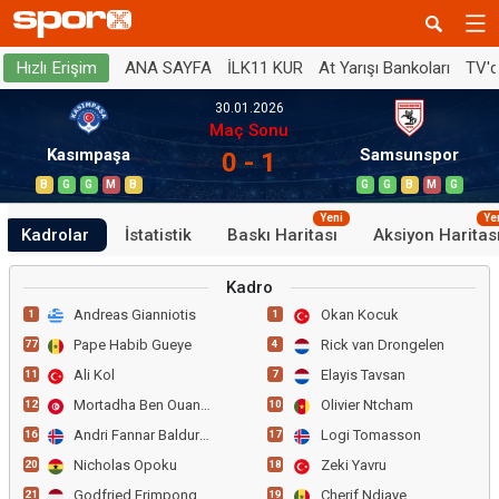
ANA SAYFA
İLK11 KUR
At Yarışı Bankoları
TV'
Hızlı Erişim
30.01.2026
Maç Sonu
Kasımpaşa
Samsunspor
0 - 1
B
G
G
M
B
G
G
B
M
G
Yeni
Ye
Kadrolar
İstatistik
Baskı Haritası
Aksiyon Haritas
Kadro
Andreas Gianniotis
Okan Kocuk
1
1
Pape Habib Gueye
Rick van Drongelen
77
4
Ali Kol
Elayis Tavsan
11
7
Mortadha Ben Ouanes
Olivier Ntcham
12
10
Andri Fannar Baldursson
Logi Tomasson
16
17
Nicholas Opoku
Zeki Yavru
20
18
Godfried Frimpong
Cherif Ndiaye
21
19