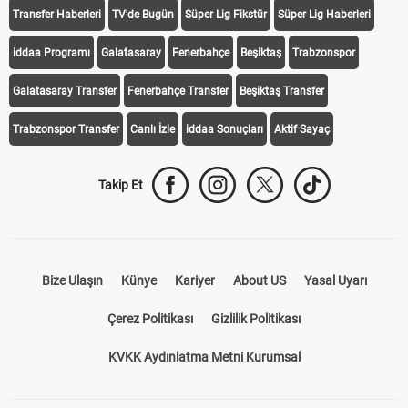
Transfer Haberleri
TV'de Bugün
Süper Lig Fikstür
Süper Lig Haberleri
iddaa Programı
Galatasaray
Fenerbahçe
Beşiktaş
Trabzonspor
Galatasaray Transfer
Fenerbahçe Transfer
Beşiktaş Transfer
Trabzonspor Transfer
Canlı İzle
iddaa Sonuçları
Aktif Sayaç
Takip Et
Bize Ulaşın
Künye
Kariyer
About US
Yasal Uyarı
Çerez Politikası
Gizlilik Politikası
KVKK Aydınlatma Metni Kurumsal