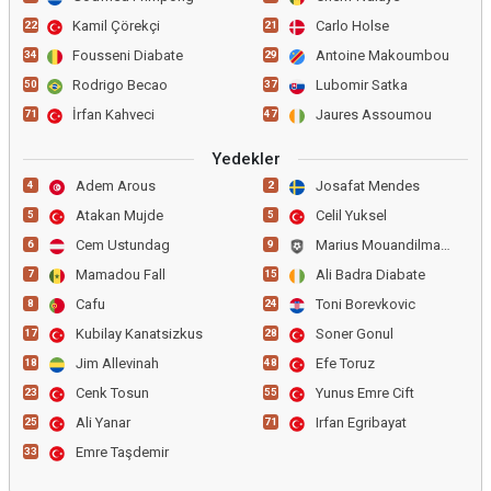
Kamil Çörekçi
Carlo Holse
22
21
Fousseni Diabate
Antoine Makoumbou
34
29
Rodrigo Becao
Lubomir Satka
50
37
İrfan Kahveci
Jaures Assoumou
71
47
Yedekler
Adem Arous
Josafat Mendes
4
2
Atakan Mujde
Celil Yuksel
5
5
Cem Ustundag
Marius Mouandilmadji
6
9
Mamadou Fall
Ali Badra Diabate
7
15
Cafu
Toni Borevkovic
8
24
Kubilay Kanatsizkus
Soner Gonul
17
28
Jim Allevinah
Efe Toruz
18
48
Cenk Tosun
Yunus Emre Cift
23
55
Ali Yanar
Irfan Egribayat
25
71
Emre Taşdemir
33