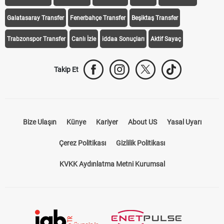
Galatasaray Transfer
Fenerbahçe Transfer
Beşiktaş Transfer
Trabzonspor Transfer
Canlı İzle
iddaa Sonuçları
Aktif Sayaç
Takip Et
Bize Ulaşın
Künye
Kariyer
About US
Yasal Uyarı
Çerez Politikası
Gizlilik Politikası
KVKK Aydınlatma Metni Kurumsal