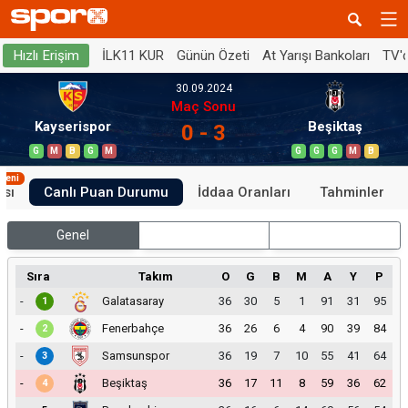
İLK11 KUR
Günün Özeti
At Yarışı Bankoları
TV'
Hızlı Erişim
30.09.2024
Maç Sonu
Kayserispor
Beşiktaş
0 - 3
G
M
B
G
M
G
G
G
M
B
Yeni
ası
Canlı Puan Durumu
İddaa Oranları
Tahminler
Genel
İç Saha
Dış Saha
Sıra
Takım
O
G
B
M
A
Y
P
-
Galatasaray
36
30
5
1
91
31
95
1
-
Fenerbahçe
36
26
6
4
90
39
84
2
-
Samsunspor
36
19
7
10
55
41
64
3
-
Beşiktaş
36
17
11
8
59
36
62
4