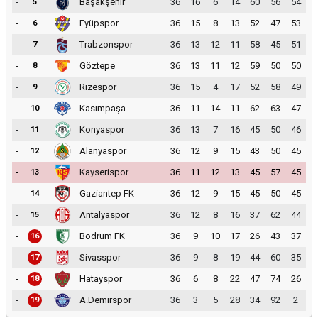
-
Başakşehir
36
16
6
14
60
56
54
5
-
Eyüpspor
36
15
8
13
52
47
53
6
-
Trabzonspor
36
13
12
11
58
45
51
7
-
Göztepe
36
13
11
12
59
50
50
8
-
Rizespor
36
15
4
17
52
58
49
9
-
Kasımpaşa
36
11
14
11
62
63
47
10
-
Konyaspor
36
13
7
16
45
50
46
11
-
Alanyaspor
36
12
9
15
43
50
45
12
-
Kayserispor
36
11
12
13
45
57
45
13
-
Gaziantep FK
36
12
9
15
45
50
45
14
-
Antalyaspor
36
12
8
16
37
62
44
15
-
Bodrum FK
36
9
10
17
26
43
37
16
-
Sivasspor
36
9
8
19
44
60
35
17
-
Hatayspor
36
6
8
22
47
74
26
18
-
A.Demirspor
36
3
5
28
34
92
2
19