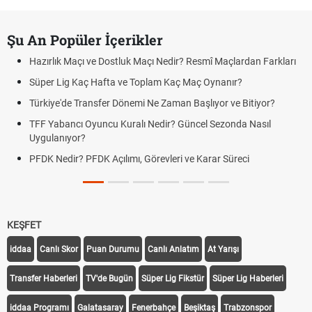
Şu An Popüler İçerikler
Hazırlık Maçı ve Dostluk Maçı Nedir? Resmî Maçlardan Farkları
Süper Lig Kaç Hafta ve Toplam Kaç Maç Oynanır?
Türkiye'de Transfer Dönemi Ne Zaman Başlıyor ve Bitiyor?
TFF Yabancı Oyuncu Kuralı Nedir? Güncel Sezonda Nasıl
Uygulanıyor?
PFDK Nedir? PFDK Açılımı, Görevleri ve Karar Süreci
KEŞFET
iddaa
Canlı Skor
Puan Durumu
Canlı Anlatım
At Yarışı
Transfer Haberleri
TV'de Bugün
Süper Lig Fikstür
Süper Lig Haberleri
iddaa Programı
Galatasaray
Fenerbahçe
Beşiktaş
Trabzonspor