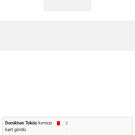
Dorukhan Toköz
kırmızı
8'
kart gördü.