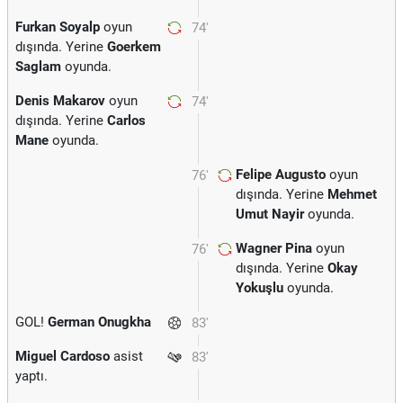
Furkan Soyalp
oyun
74'
dışında. Yerine
Goerkem
Saglam
oyunda.
Denis Makarov
oyun
74'
dışında. Yerine
Carlos
Mane
oyunda.
Felipe Augusto
oyun
76'
dışında. Yerine
Mehmet
Umut Nayir
oyunda.
Wagner Pina
oyun
76'
dışında. Yerine
Okay
Yokuşlu
oyunda.
GOL!
German Onugkha
83'
Miguel Cardoso
asist
83'
yaptı.