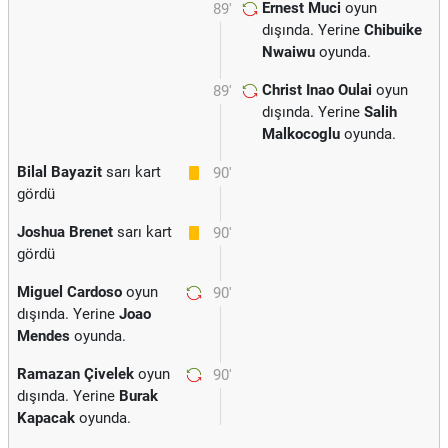
Ernest Muci
oyun
89'
dışında. Yerine
Chibuike
Nwaiwu
oyunda.
Christ Inao Oulai
oyun
89'
dışında. Yerine
Salih
Malkocoglu
oyunda.
Bilal Bayazit
sarı kart
90'
gördü
Joshua Brenet
sarı kart
90'
gördü
Miguel Cardoso
oyun
90'
dışında. Yerine
Joao
Mendes
oyunda.
Ramazan Çivelek
oyun
90'
dışında. Yerine
Burak
Kapacak
oyunda.