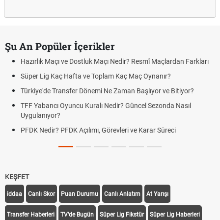
Şu An Popüler İçerikler
çı ve Dostluk Maçı Nedir? Resmî Maçlardan Farkları
Puan Durumunda
aç Hafta ve Toplam Kaç Maç Oynanır?
Skor Ne Demek?
Transfer Dönemi Ne Zaman Başlıyor ve Bitiyor?
Futbol Nasıl Oy
 Oyuncu Kuralı Nedir? Güncel Sezonda Nasıl
Deplasman Golü
?
Uygulanıyor?
 PFDK Açılımı, Görevleri ve Karar Süreci
DGS Sonuçları
Tarihini Duyur
KEŞFET
iddaa
Canlı Skor
Puan Durumu
Canlı Anlatım
At Yarışı