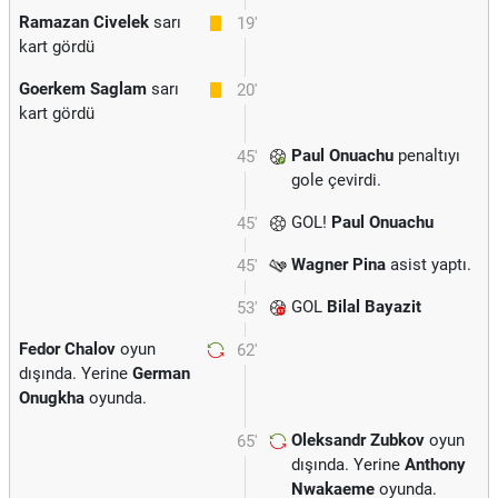
Ramazan Civelek
sarı
19'
kart gördü
Goerkem Saglam
sarı
20'
kart gördü
Paul Onuachu
penaltıyı
45'
gole çevirdi.
GOL!
Paul Onuachu
45'
Wagner Pina
asist yaptı.
45'
GOL
Bilal Bayazit
53'
Fedor Chalov
oyun
62'
dışında. Yerine
German
Onugkha
oyunda.
Oleksandr Zubkov
oyun
65'
dışında. Yerine
Anthony
Nwakaeme
oyunda.