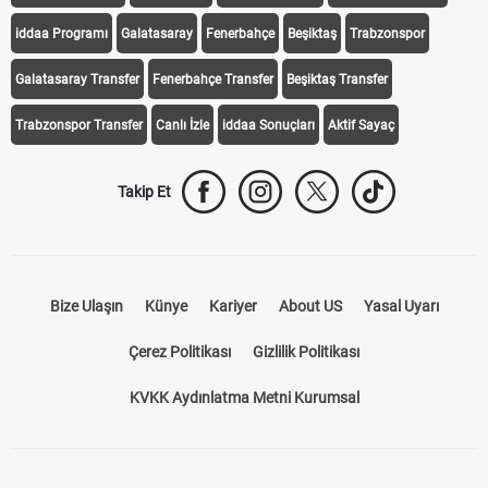
Transfer Haberleri
TV'de Bugün
Süper Lig Fikstür
Süper Lig Haberleri
iddaa Programı
Galatasaray
Fenerbahçe
Beşiktaş
Trabzonspor
Galatasaray Transfer
Fenerbahçe Transfer
Beşiktaş Transfer
Trabzonspor Transfer
Canlı İzle
iddaa Sonuçları
Aktif Sayaç
Takip Et
Bize Ulaşın
Künye
Kariyer
About US
Yasal Uyarı
Çerez Politikası
Gizlilik Politikası
KVKK Aydınlatma Metni Kurumsal