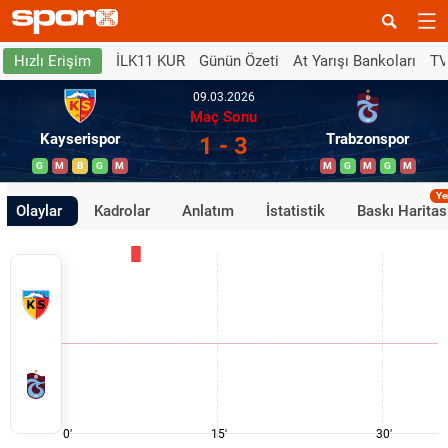
İLK11 KUR
Günün Özeti
At Yarışı Bankoları
TV
Hızlı Erişim
09.03.2026
Maç Sonu
Kayserispor
Trabzonspor
1 - 3
G
M
B
G
M
M
G
M
G
M
Ye
Olaylar
Kadrolar
Anlatım
İstatistik
Baskı Haritas
0'
15'
30'