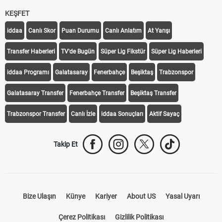
KEŞFET
iddaa
Canlı Skor
Puan Durumu
Canlı Anlatım
At Yarışı
Transfer Haberleri
TV'de Bugün
Süper Lig Fikstür
Süper Lig Haberleri
iddaa Programı
Galatasaray
Fenerbahçe
Beşiktaş
Trabzonspor
Galatasaray Transfer
Fenerbahçe Transfer
Beşiktaş Transfer
Trabzonspor Transfer
Canlı İzle
iddaa Sonuçları
Aktif Sayaç
Takip Et
Bize Ulaşın
Künye
Kariyer
About US
Yasal Uyarı
Çerez Politikası
Gizlilik Politikası