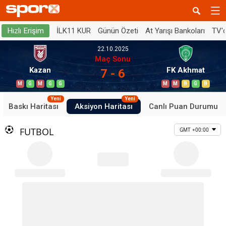
İLK11 KUR
Günün Özeti
At Yarışı Bankoları
TV'
Hızlı Erişim
22.10.2025
Maç Sonu
Kazan
FK Akhmat
7 - 6
M
G
M
G
G
M
M
B
G
B
Yeni
Yeni
Baskı Haritası
Aksiyon Haritası
Canlı Puan Durumu
FUTBOL
GMT +00:00