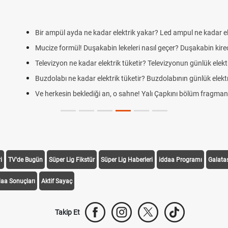
ik yakar?
u lekesi nasıl çıkar?
masrafı
masrafı
lı Çapkını yeni fragman!
i
TV'de Bugün
Süper Lig Fikstür
Süper Lig Haberleri
iddaa Programı
Galata
daa Sonuçları
Aktif Sayaç
Takip Et