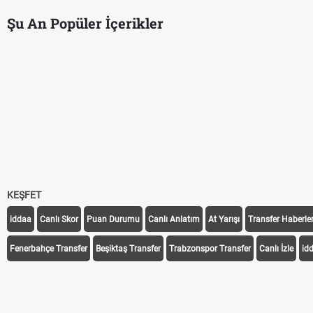
Şu An Popüler İçerikler
Bir ampül ayda ne kadar elektrik yakar? Led ampul ne kadar elektr
Mucize formül! Duşakabin lekeleri nasıl geçer? Duşakabin kireç ve s
Televizyon ne kadar elektrik tüketir? Televizyonun günlük elektrik 
Buzdolabı ne kadar elektrik tüketir? Buzdolabının günlük elektrik 
Ve herkesin beklediği an, o sahne! Yalı Çapkını bölüm fragmanı! Ya
KEŞFET
iddaa
Canlı Skor
Puan Durumu
Canlı Anlatım
At Yarışı
Transfer Haberler
Fenerbahçe Transfer
Beşiktaş Transfer
Trabzonspor Transfer
Canlı İzle
id