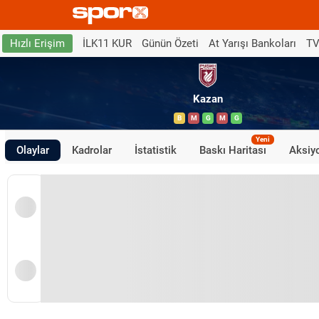
İLK11 KUR
Günün Özeti
At Yarışı Bankoları
TV
Hızlı Erişim
Kazan
B
M
G
M
G
Yeni
Olaylar
Kadrolar
İstatistik
Baskı Haritası
Aksiyo