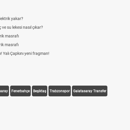
saray
Fenerbahçe
Beşiktaş
Trabzonspor
Galatasaray Transfer