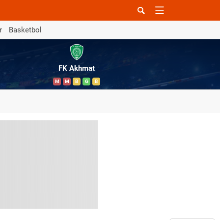
r
Basketbol
FK Akhmat
M
M
B
G
B