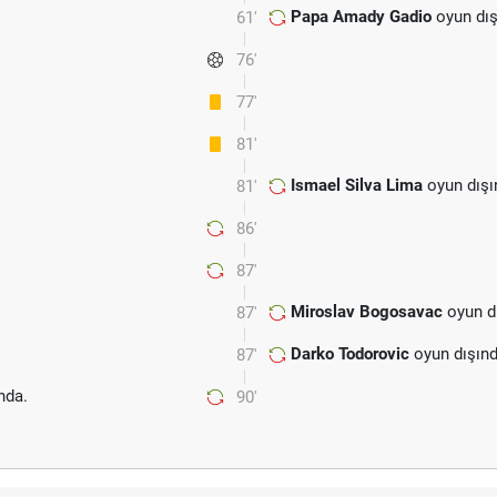
Papa Amady Gadio
oyun dış
61'
76'
77'
81'
Ismael Silva Lima
oyun dışı
81'
86'
87'
Miroslav Bogosavac
oyun d
87'
Darko Todorovic
oyun dışınd
87'
nda.
90'