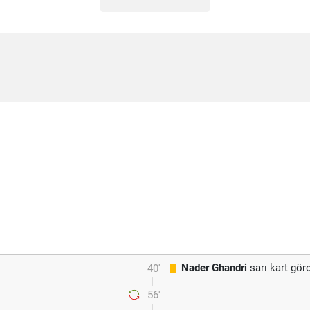
Nader Ghandri
sarı kart gör
40'
56'