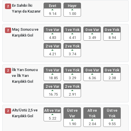
Ev Sahibi İki
Evet
Hayır
2
Yarıyı da Kazanır
9.14
1.00
Maç Sonucu ve
1 ve Var
1 ve Yok
0 ve Var
0 ve Yok
2
Karşılıklı Gol
4.83
4.41
3.49
8.94
2 ve Var
2 ve Yok
4.21
3.74
İlk Yarı Sonucu
1 ve Var
1 ve Yok
0 ve Var
0 ve Yok
2
ve İlk Yarı
18.85
3.29
6.36
2.38
Karşılıklı Gol
2 ve Var
2 ve Yok
16.75
2.91
Altı/Üstü 2,5 ve
Alt ve Var
Üst ve
Alt ve
Üst ve
2
Karşılıklı Gol
Var
Yok
Yok
5.22
1.90
2.04
9.55