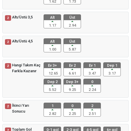
1.62
1.73
Altı/Üstü 3,5
Alt
Üst
2
1.17
2.94
Altı/Üstü 4,5
Alt
Üst
2
1.00
5.87
Hangi Takım Kaç
Ev 3+
Ev 2
Ev 1
Dep 1
2
Farkla Kazanır
12.65
6.61
3.47
3.17
Dep 2
Dep 3+
0
5.52
9.25
2.24
İkinci Yarı
1
0
2
2
Sonucu
2.82
2.25
2.51
Toplam Gol
0-1 gol
2-3 gol
4-5 gol
6+ gol
2