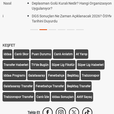
Deplasman Golü Kuralı Nedir? Hangi Organizasyonlarda
Uygulanıyor?
DGS Sonuçları Ne Zaman Açıklanacak 2026? ÖSYM Sonuç
Tarihini Duyurdu
KEŞFET
iddaa
Canlı Skor
Puan Durumu
Canlı Anlatım
At Yarışı
Transfer Haberleri
TV'de Bugün
Süper Lig Fikstür
Süper Lig Haberleri
iddaa Programı
Galatasaray
Fenerbahçe
Beşiktaş
Trabzonspor
Galatasaray Transfer
Fenerbahçe Transfer
Beşiktaş Transfer
Trabzonspor Transfer
Canlı İzle
iddaa Sonuçları
Aktif Sayaç
Takip Et