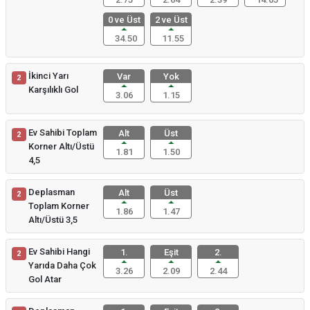
0 ve Üst
2 ve Üst
34.50
11.55
İkinci Yarı
Var
Yok
2
Karşılıklı Gol
3.06
1.15
Ev Sahibi Toplam
Alt
Üst
2
Korner Altı/Üstü
1.81
1.50
4,5
Deplasman
Alt
Üst
2
Toplam Korner
1.86
1.47
Altı/Üstü 3,5
Ev Sahibi Hangi
1.
Eşit
2.
2
Yarıda Daha Çok
3.26
2.09
2.44
Gol Atar