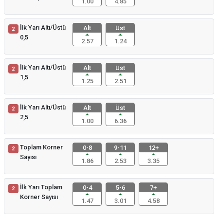
1.00
4.85
İlk Yarı Altı/Üstü
Alt
Üst
2
0,5
2.57
1.24
İlk Yarı Altı/Üstü
Alt
Üst
2
1,5
1.25
2.51
İlk Yarı Altı/Üstü
Alt
Üst
2
2,5
1.00
6.36
Toplam Korner
0-8
9-11
12+
2
Sayısı
1.86
2.53
3.35
İlk Yarı Toplam
0-4
5-6
7+
2
Korner Sayısı
1.47
3.01
4.58