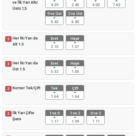
ve İlk Yarı Altı/
4.39
2.40
4.00
7.62
Üstü 1,5
0 ve Üst
2 ve Üst
6.42
6.40
Her İki Yarı da
Evet
Hayır
2
Alt 1.5
2.15
1.37
Her İki Yarı da
Evet
Hayır
2
Üst 1.5
5.32
1.00
Korner Tek/Çift
Tek
Çift
2
1.64
1.64
İlk Yarı Çifte
1 ve 0
1 ve 2
0 ve 2
2
Şans
1.17
1.39
1.11