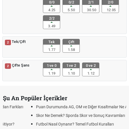
0/0
0/2
2/1
2/0
4.25
5.50
30.50
12.05
2/2
3.49
Tek/Çift
Tek
Çift
2
1.77
1.58
Çifte Şans
1 ve 0
1 ve 2
0 ve 2
2
1.19
1.10
1.12
Şu An Popüler İçerikler
Puan Durumunda AG, OM ve Diğer Kısaltmalar Ne Anlama Gelir?
Skor Ne Demek? Sporda Skor ve Sonuç Kavramları
Futbol Nasıl Oynanır? Temel Futbol Kuralları