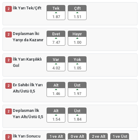
İlk Yarı Tek/Çift
Tek
Çift
2
1.87
1.51
Deplasman İki
Evet
Hayır
2
Yarıyı da Kazanır
7.47
1.00
İlk Yarı Karşılıklı
Var
Yok
2
Gol
4.02
1.05
Ev Sahibi İlk Yarı
Alt
Üst
2
Altı/Üstü 0,5
1.46
1.97
Deplasman İlk
Alt
Üst
2
Yarı Altı/Üstü 0,5
1.54
1.84
İlk Yarı Sonucu
1 ve Alt
0 ve Alt
2 ve Alt
1 ve Üst
2