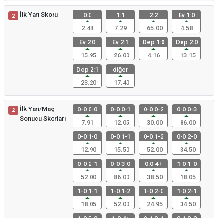
İlk Yarı Skoru
0:0
1:1
2:2
Ev 1:0
2
2.48
7.29
65.00
4.58
Ev 2:0
Ev 2:1
Dep 1:0
Dep 2:0
15.95
26.00
4.16
13.15
Dep 2:1
diğer
23.20
17.40
İlk Yarı/Maç
0-0 0-0
0-0 0-1
0-0 0-2
0-0 0-3
2
Sonucu Skorları
7.91
12.05
30.00
86.00
0-0 1-0
0-0 1-1
0-0 1-2
0-0 2-0
12.90
15.50
52.00
34.50
0-0 2-1
0-0 3-0
0:0 4+
1-0 1-0
52.00
86.00
38.50
18.05
1-0 1-1
1-0 1-2
1-0 2-0
1-0 2-1
18.05
52.00
24.95
34.50