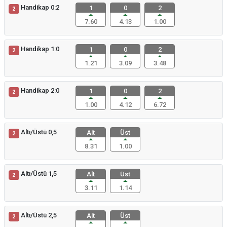
Handikap 0:2
1
0
2
2
7.60
4.13
1.00
Handikap 1:0
1
0
2
2
1.21
3.09
3.48
Handikap 2:0
1
0
2
2
1.00
4.12
6.72
Altı/Üstü 0,5
Alt
Üst
2
8.31
1.00
Altı/Üstü 1,5
Alt
Üst
2
3.11
1.14
Altı/Üstü 2,5
Alt
Üst
2