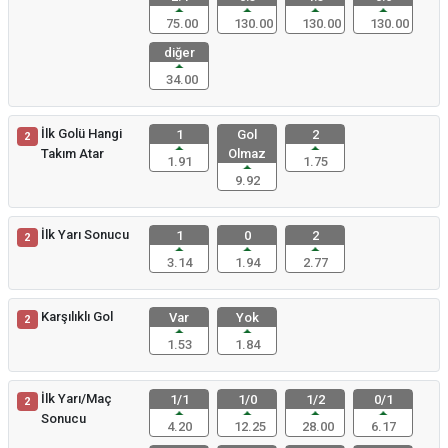
75.00
130.00
130.00
130.00
diğer
34.00
İlk Golü Hangi
1
Gol
2
2
Takım Atar
Olmaz
1.91
1.75
9.92
İlk Yarı Sonucu
1
0
2
2
3.14
1.94
2.77
Karşılıklı Gol
Var
Yok
2
1.53
1.84
İlk Yarı/Maç
1/1
1/0
1/2
0/1
2
Sonucu
4.20
12.25
28.00
6.17