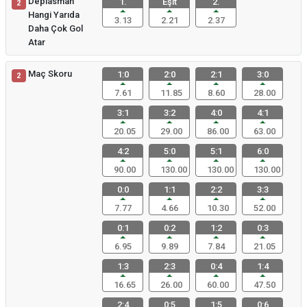
Deplasman
1.
Eşit
2.
2
Hangi Yarıda
3.13
2.21
2.37
Daha Çok Gol
Atar
Maç Skoru
1:0
2:0
2:1
3:0
2
7.61
11.85
8.60
28.00
3:1
3:2
4:0
4:1
20.05
29.00
86.00
63.00
4:2
5:0
5:1
6:0
90.00
130.00
130.00
130.00
0:0
1:1
2:2
3:3
7.77
4.66
10.30
52.00
0:1
0:2
1:2
0:3
6.95
9.89
7.84
21.05
1:3
2:3
0:4
1:4
16.65
26.00
60.00
47.50
2:4
0:5
1:5
0:6