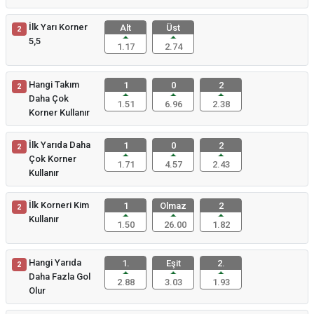
İlk Yarı Korner
Alt
Üst
2
5,5
1.17
2.74
Hangi Takım
1
0
2
2
Daha Çok
1.51
6.96
2.38
Korner Kullanır
İlk Yarıda Daha
1
0
2
2
Çok Korner
1.71
4.57
2.43
Kullanır
İlk Korneri Kim
1
Olmaz
2
2
Kullanır
1.50
26.00
1.82
Hangi Yarıda
1.
Eşit
2.
2
Daha Fazla Gol
2.88
3.03
1.93
Olur