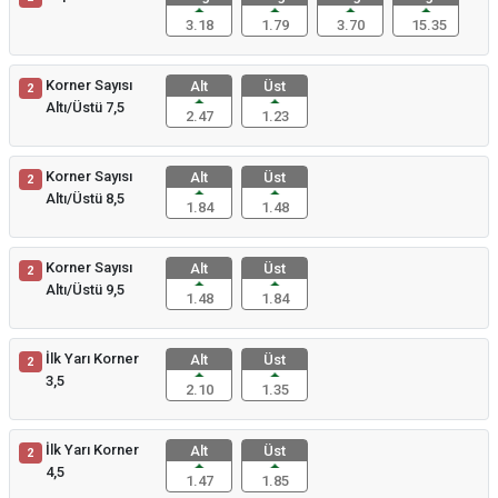
3.18
1.79
3.70
15.35
Korner Sayısı
Alt
Üst
2
Altı/Üstü 7,5
2.47
1.23
Korner Sayısı
Alt
Üst
2
Altı/Üstü 8,5
1.84
1.48
Korner Sayısı
Alt
Üst
2
Altı/Üstü 9,5
1.48
1.84
İlk Yarı Korner
Alt
Üst
2
3,5
2.10
1.35
İlk Yarı Korner
Alt
Üst
2
4,5
1.47
1.85