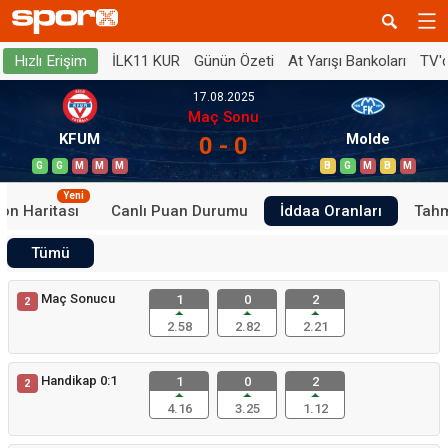
İLK11 KUR
Günün Özeti
At Yarışı Bankoları
TV'
Hızlı Erişim
17.08.2025
Maç Sonu
KFUM
Molde
0 - 0
G
G
M
M
M
B
G
M
B
M
Yeni
on Haritası
Canlı Puan Durumu
İddaa Oranları
Tahm
Tümü
Maç Sonucu
1
0
2
2
2.58
2.82
2.21
Handikap 0:1
1
0
2
2
4.16
3.25
1.12