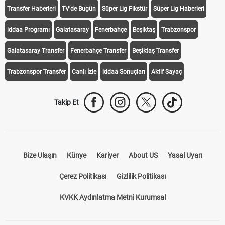
Transfer Haberleri
TV'de Bugün
Süper Lig Fikstür
Süper Lig Haberleri
iddaa Programı
Galatasaray
Fenerbahçe
Beşiktaş
Trabzonspor
Galatasaray Transfer
Fenerbahçe Transfer
Beşiktaş Transfer
Trabzonspor Transfer
Canlı İzle
iddaa Sonuçları
Aktif Sayaç
Takip Et
Bize Ulaşın
Künye
Kariyer
About US
Yasal Uyarı
Çerez Politikası
Gizlilik Politikası
KVKK Aydınlatma Metni Kurumsal