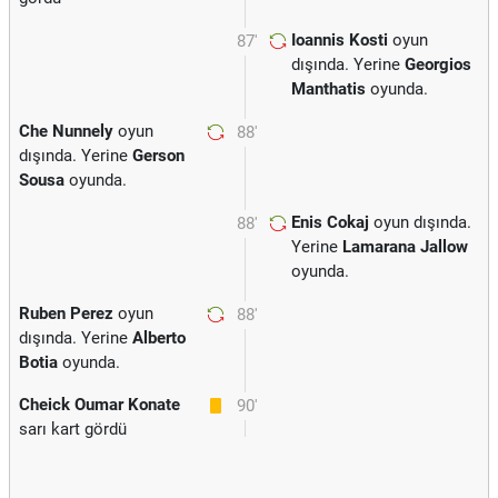
Ioannis Kosti
oyun
87'
dışında. Yerine
Georgios
Manthatis
oyunda.
Che Nunnely
oyun
88'
dışında. Yerine
Gerson
Sousa
oyunda.
Enis Cokaj
oyun dışında.
88'
Yerine
Lamarana Jallow
oyunda.
Ruben Perez
oyun
88'
dışında. Yerine
Alberto
Botia
oyunda.
Cheick Oumar Konate
90'
sarı kart gördü