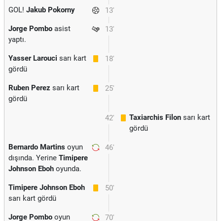
GOL!
Jakub Pokorny
13'
Jorge Pombo
asist
13'
yaptı.
Yasser Larouci
sarı kart
18'
gördü
Ruben Perez
sarı kart
25'
gördü
Taxiarchis Filon
sarı kart
42'
gördü
Bernardo Martins
oyun
46'
dışında. Yerine
Timipere
Johnson Eboh
oyunda.
Timipere Johnson Eboh
50'
sarı kart gördü
Jorge Pombo
oyun
70'