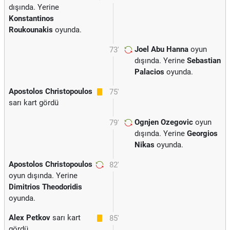
dışında. Yerine
Konstantinos
Roukounakis
oyunda.
Joel Abu Hanna
oyun
73'
dışında. Yerine
Sebastian
Palacios
oyunda.
Apostolos Christopoulos
75'
sarı kart gördü
Ognjen Ozegovic
oyun
79'
dışında. Yerine
Georgios
Nikas
oyunda.
Apostolos Christopoulos
82'
oyun dışında. Yerine
Dimitrios Theodoridis
oyunda.
Alex Petkov
sarı kart
85'
gördü