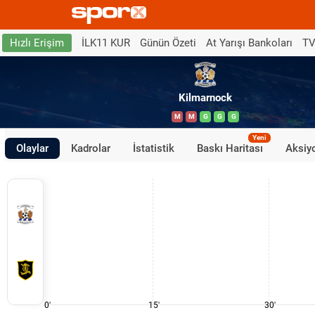
İLK11 KUR
Günün Özeti
At Yarışı Bankoları
TV
Hızlı Erişim
Kilmarnock
M
M
G
G
G
Yeni
Olaylar
Kadrolar
İstatistik
Baskı Haritası
Aksiyo
0'
15'
30'