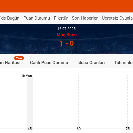
'de Bugün
Puan Durumu
Fikstür
Son Haberler
Ücretsiz Oyunla
16.07.2025
Maç Sonu
1 - 0
Yeni
n Haritası
Canlı Puan Durumu
İddaa Oranları
Tahminle
İlk Yarı
45'
60'
75'