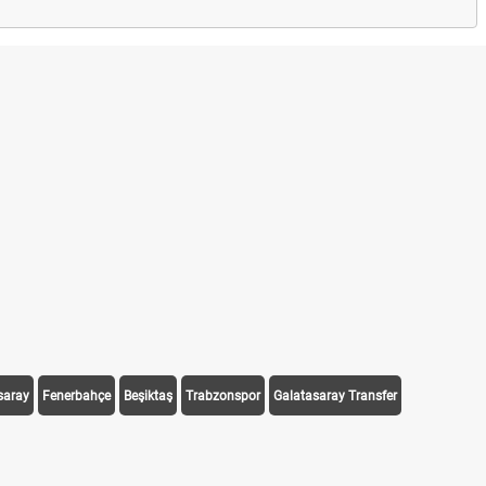
saray
Fenerbahçe
Beşiktaş
Trabzonspor
Galatasaray Transfer