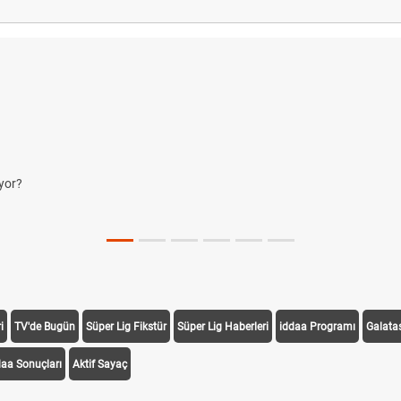
yor?
i
TV'de Bugün
Süper Lig Fikstür
Süper Lig Haberleri
iddaa Programı
Galata
daa Sonuçları
Aktif Sayaç