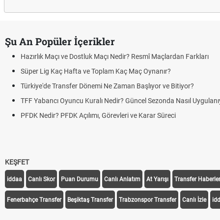
Şu An Popüler İçerikler
Hazırlık Maçı ve Dostluk Maçı Nedir? Resmî Maçlardan Farkları
Süper Lig Kaç Hafta ve Toplam Kaç Maç Oynanır?
Türkiye'de Transfer Dönemi Ne Zaman Başlıyor ve Bitiyor?
TFF Yabancı Oyuncu Kuralı Nedir? Güncel Sezonda Nasıl Uygulanı
PFDK Nedir? PFDK Açılımı, Görevleri ve Karar Süreci
KEŞFET
iddaa
Canlı Skor
Puan Durumu
Canlı Anlatım
At Yarışı
Transfer Haberler
Fenerbahçe Transfer
Beşiktaş Transfer
Trabzonspor Transfer
Canlı İzle
id