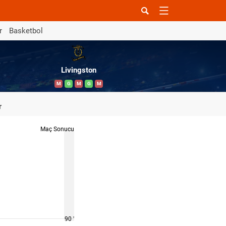
r
Basketbol
Livingston
M
G
M
G
M
r
Maç Sonucu
90 '