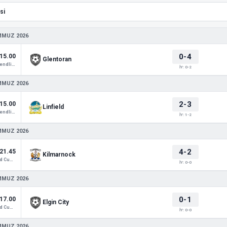
MMUZ 2026
0-4
15.00
Glentoran
Club Friendlies 1
İY: 0-2
MMUZ 2026
2-3
15.00
Linfield
Club Friendlies 1
İY: 1-2
MMUZ 2026
4-2
21.45
Kilmarnock
Scotland Cup 3
İY: 0-0
MMUZ 2026
0-1
17.00
Elgin City
Scotland Cup 3
İY: 0-0
MMUZ 2026