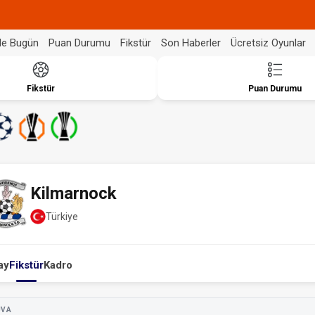
de Bugün
Puan Durumu
Fikstür
Son Haberler
Ücretsiz Oyunlar
Fikstür
Puan Durumu
Kilmarnock
Türkiye
ay
Fikstür
Kadro
UVA