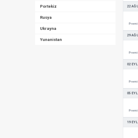
Portekiz
22 AĞ
Rusya
Premie
Ukrayna
29 AĞ
Yunanistan
Premie
02 EYL
Premie
05 EYL
Premie
19 EYL