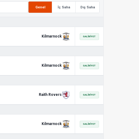
Genel
İç Saha
Dış Saha
Kilmarnock
GALIBIYET
Kilmarnock
GALIBIYET
Raith Rovers
GALIBIYET
Kilmarnock
GALIBIYET