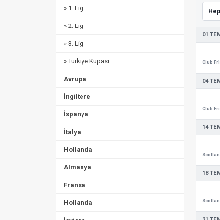
» 1. Lig
» 2. Lig
01 TE
» 3. Lig
» Türkiye Kupası
Avrupa
04 TE
İngiltere
İspanya
14 TE
İtalya
Hollanda
Almanya
18 TE
Fransa
Hollanda
21 TE