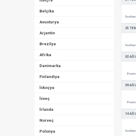
İsviçre
Belçika
Avusturya
25 TE
Arjantin
Brezilya
Afrika
02 AĞ
Danimarka
Premie
Finlandiya
09 AĞ
İskoçya
İsveç
Premie
İrlanda
14 AĞ
Norveç
Polonya