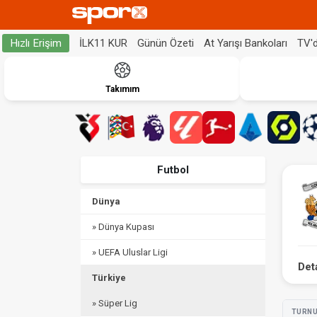
İLK11 KUR
Günün Özeti
At Yarışı Bankoları
TV'
Hızlı Erişim
Takımım
Futbol
Dünya
» Dünya Kupası
» UEFA Uluslar Ligi
Det
Türkiye
» Süper Lig
TURN