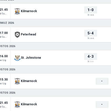
1-0
21.45
Kilmarnock
Scotland Cup 3
İY: 0-0
MMUZ 2026
5-4
17.00
Peterhead
Scotland Cup 3
İY: 0-0
USTOS 2026
4-3
16.00
St. Johnstone
r Lig
İY: 1-1
USTOS 2026
15.30
-
Kilmarnock
r Lig
USTOS 2026
21.45
-
Kilmarnock
Scotland Cup 3