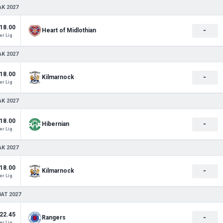
AK 2027
18.00
-
Heart of Midlothian
r Lig
AK 2027
18.00
-
Kilmarnock
r Lig
AK 2027
18.00
-
Hibernian
r Lig
AK 2027
18.00
-
Kilmarnock
r Lig
BAT 2027
22.45
-
Rangers
r Lig