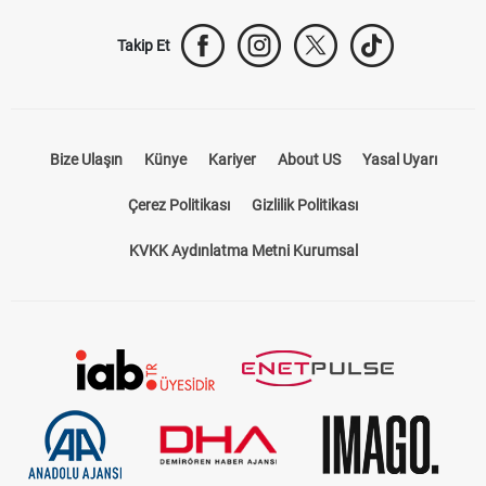
Takip Et
Bize Ulaşın
Künye
Kariyer
About US
Yasal Uyarı
Çerez Politikası
Gizlilik Politikası
KVKK Aydınlatma Metni Kurumsal