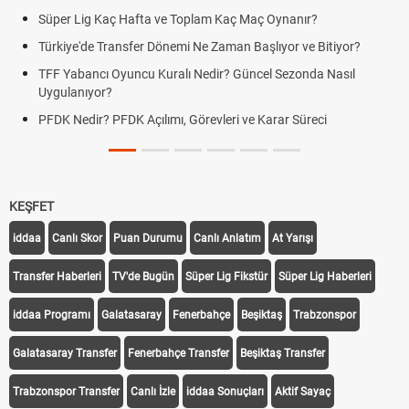
Süper Lig Kaç Hafta ve Toplam Kaç Maç Oynanır?
Türkiye'de Transfer Dönemi Ne Zaman Başlıyor ve Bitiyor?
TFF Yabancı Oyuncu Kuralı Nedir? Güncel Sezonda Nasıl
Uygulanıyor?
PFDK Nedir? PFDK Açılımı, Görevleri ve Karar Süreci
KEŞFET
iddaa
Canlı Skor
Puan Durumu
Canlı Anlatım
At Yarışı
Transfer Haberleri
TV'de Bugün
Süper Lig Fikstür
Süper Lig Haberleri
iddaa Programı
Galatasaray
Fenerbahçe
Beşiktaş
Trabzonspor
Galatasaray Transfer
Fenerbahçe Transfer
Beşiktaş Transfer
Trabzonspor Transfer
Canlı İzle
iddaa Sonuçları
Aktif Sayaç