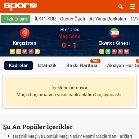
İLK11 KUR
Günün Özeti
At Yarışı Bankoları
TV'
Hızlı Erişim
25.03.2026
Maç Sonu
Kırgızistan
Ekvator Ginesi
0 - 1
B
B
M
M
B
B
G
M
M
M
Yeni
Kadrolar
İstatistik
Baskı Haritası
Aksiyon Harita
İçerik bulunmuyor
Maçın başlamasına yakın canlı anlatım başlayacaktır.
Şu An Popüler İçerikler
Hazırlık Maçı ve Dostluk Maçı Nedir? Resmî Maçlardan Farkları