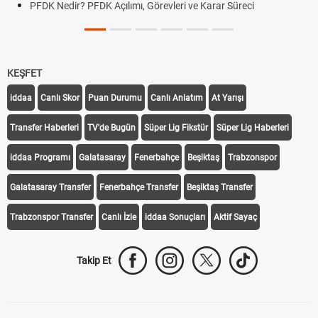
PFDK Nedir? PFDK Açılımı, Görevleri ve Karar Süreci
KEŞFET
iddaa
Canlı Skor
Puan Durumu
Canlı Anlatım
At Yarışı
Transfer Haberleri
TV'de Bugün
Süper Lig Fikstür
Süper Lig Haberleri
iddaa Programı
Galatasaray
Fenerbahçe
Beşiktaş
Trabzonspor
Galatasaray Transfer
Fenerbahçe Transfer
Beşiktaş Transfer
Trabzonspor Transfer
Canlı İzle
iddaa Sonuçları
Aktif Sayaç
Takip Et