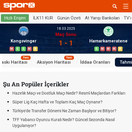
İLK11 KUR
Günün Özeti
At Yarışı Bankoları
TV'
Hızlı Erişim
18.03.2025
Maç Sonu
Kongsvinger
Hamarkameratene
1 - 1
M
G
G
M
B
G
M
M
M
B
Yeni
Yeni
Baskı Haritası
Aksiyon Haritası
İddaa Oranları
Tahmi
Şu An Popüler İçerikler
Hazırlık Maçı ve Dostluk Maçı Nedir? Resmî Maçlardan Farkları
Süper Lig Kaç Hafta ve Toplam Kaç Maç Oynanır?
Türkiye'de Transfer Dönemi Ne Zaman Başlıyor ve Bitiyor?
TFF Yabancı Oyuncu Kuralı Nedir? Güncel Sezonda Nasıl
Uygulanıyor?