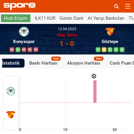
İLK11 KUR
Günün Özeti
At Yarışı Bankoları
TV
Hızlı Erişim
12.04.2025
Maç Sonu
Konyaspor
Göztepe
1 - 0
M
G
M
M
M
G
B
G
G
G
Yeni
Yeni
İstatistik
Baskı Haritası
Aksiyon Haritası
Canlı Puan
0'
15'
30'