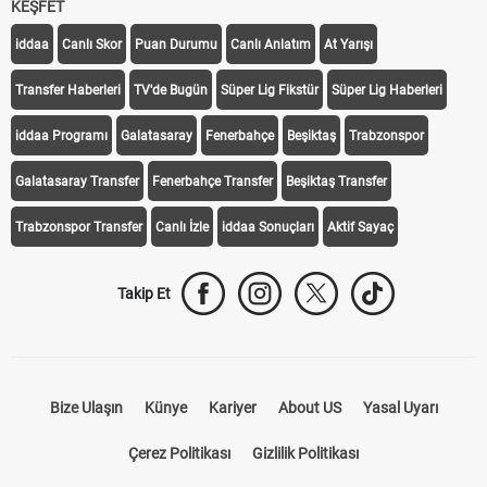
KEŞFET
iddaa
Canlı Skor
Puan Durumu
Canlı Anlatım
At Yarışı
Transfer Haberleri
TV'de Bugün
Süper Lig Fikstür
Süper Lig Haberleri
iddaa Programı
Galatasaray
Fenerbahçe
Beşiktaş
Trabzonspor
Galatasaray Transfer
Fenerbahçe Transfer
Beşiktaş Transfer
Trabzonspor Transfer
Canlı İzle
iddaa Sonuçları
Aktif Sayaç
Takip Et
Bize Ulaşın
Künye
Kariyer
About US
Yasal Uyarı
Çerez Politikası
Gizlilik Politikası