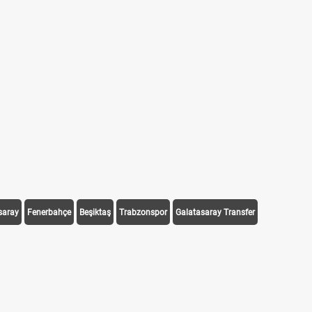
saray
Fenerbahçe
Beşiktaş
Trabzonspor
Galatasaray Transfer