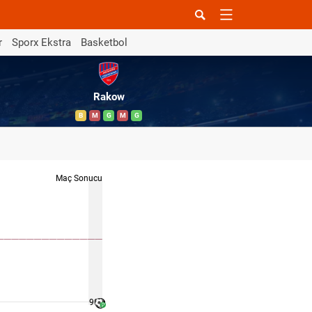
r
Sporx Ekstra
Basketbol
Rakow
B
M
G
M
G
Maç Sonucu
90 '