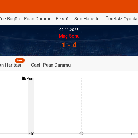
'de Bugün
Puan Durumu
Fikstür
Son Haberler
Ücretsiz Oyunla
09.11.2025
Maç Sonu
1 - 4
Yeni
n Haritası
Canlı Puan Durumu
İlk Yarı
45'
60'
75'