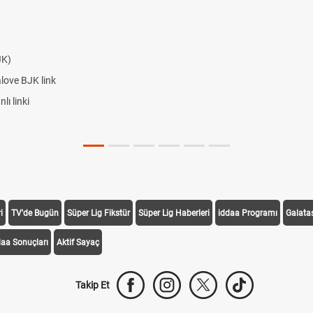
JK)
alove BJK link
ı linki
i
TV'de Bugün
Süper Lig Fikstür
Süper Lig Haberleri
iddaa Programı
Galata
daa Sonuçları
Aktif Sayaç
Takip Et