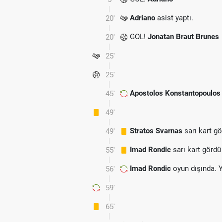
Adriano
asist yaptı.
20'
GOL!
Jonatan Braut Brunes
20'
25'
25'
Apostolos Konstantopoulos
45'
49'
Stratos Svarnas
sarı kart g
49'
Imad Rondic
sarı kart gördü
55'
Imad Rondic
oyun dışında. 
56'
59'
65'