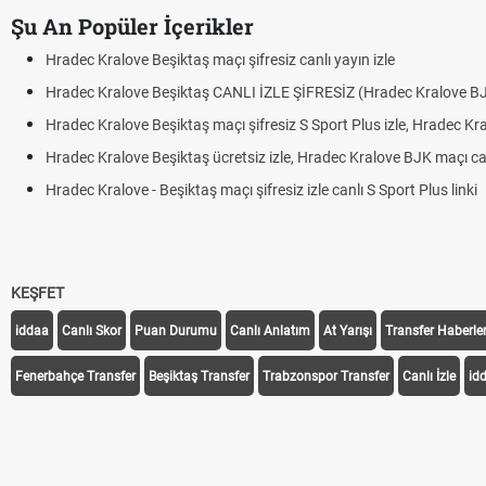
Şu An Popüler İçerikler
Hradec Kralove Beşiktaş maçı şifresiz canlı yayın izle
Hradec Kralove Beşiktaş CANLI İZLE ŞİFRESİZ (Hradec Kralove B
Hradec Kralove Beşiktaş maçı şifresiz S Sport Plus izle, Hradec Kr
Hradec Kralove Beşiktaş ücretsiz izle, Hradec Kralove BJK maçı canl
Hradec Kralove - Beşiktaş maçı şifresiz izle canlı S Sport Plus linki
KEŞFET
iddaa
Canlı Skor
Puan Durumu
Canlı Anlatım
At Yarışı
Transfer Haberler
Fenerbahçe Transfer
Beşiktaş Transfer
Trabzonspor Transfer
Canlı İzle
id