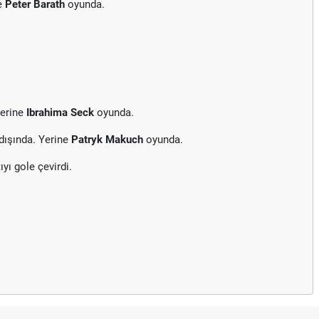
e
Peter Barath
oyunda.
Yerine
Ibrahima Seck
oyunda.
dışında. Yerine
Patryk Makuch
oyunda.
ıyı gole çevirdi.