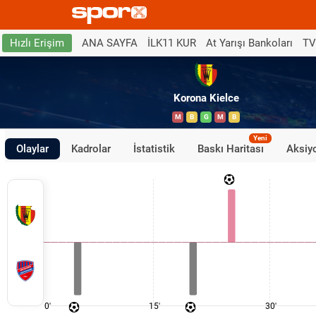
ANA SAYFA
İLK11 KUR
At Yarışı Bankoları
TV
Hızlı Erişim
Korona Kielce
M
B
G
M
B
Yeni
Olaylar
Kadrolar
İstatistik
Baskı Haritası
Aksiyo
0'
15'
30'