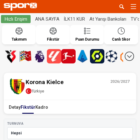
ANA SAYFA
İLK11 KUR
At Yarışı Bankoları
TV'
Hızlı Erişim
Takımım
Fikstür
Puan Durumu
Canlı Skor
Korona Kielce
2026/2027
Türkiye
Detay
Fikstür
Kadro
TURNUVA