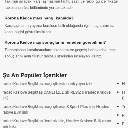
Takımın sıradaki karşılaşmasının tarihi, saati ve rakibi güncel fikstür
tablosunun üst bölümünde yer almaktadır.
Korona Kielce maçı hangi kanalda?
Karşılaşmanın yayıncı kuruluşu belli olduğunda ilgili maç satırında
kanal bilgisi gösterilmektedir.
Korona Kielce maç sonuçlarını nereden görebilirim?
Tamamlanan karşılaşmaların skorlarını ve geçmiş haftalardaki maç
sonuçlarını aynı fikstür tablosu üzerinden inceleyebilirsiniz.
Şu An Popüler İçerikler
Hradec Kralove - Beşiktaş maçı şifresiz izle canlı tv100 linki
e
Hradec Kralove Beşiktaş maçı şifresiz tv100 izle, Hradec Kralove
BJK link
Trivela Nedir? Trivela Vuruşu Nasıl Yapılır?
Röveşata Nedir? Röveşata Vuruşu Nasıl Yapılır?
ı
Plonjon Nedir? Kalecilikte Plonjon Hareketi Nasıl Yapılır?