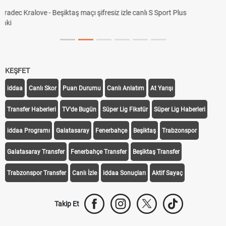
KEŞFET
iddaa
Canlı Skor
Puan Durumu
Canlı Anlatım
At Yarışı
Transfer Haberleri
TV'de Bugün
Süper Lig Fikstür
Süper Lig Haberleri
iddaa Programı
Galatasaray
Fenerbahçe
Beşiktaş
Trabzonspor
Galatasaray Transfer
Fenerbahçe Transfer
Beşiktaş Transfer
Trabzonspor Transfer
Canlı İzle
iddaa Sonuçları
Aktif Sayaç
Takip Et