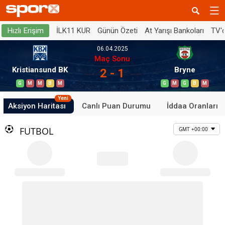
İLK11 KUR
Günün Özeti
At Yarışı Bankoları
TV'
Hızlı Erişim
06.04.2025
Maç Sonu
Kristiansund BK
Bryne
2 - 1
G
M
M
B
M
G
M
G
B
M
Yeni
Aksiyon Haritası
Canlı Puan Durumu
İddaa Oranları
FUTBOL
GMT +00:00