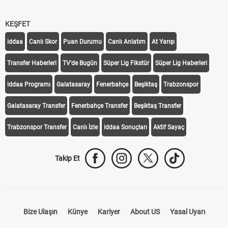
KEŞFET
iddaa
Canlı Skor
Puan Durumu
Canlı Anlatım
At Yarışı
Transfer Haberleri
TV'de Bugün
Süper Lig Fikstür
Süper Lig Haberleri
iddaa Programı
Galatasaray
Fenerbahçe
Beşiktaş
Trabzonspor
Galatasaray Transfer
Fenerbahçe Transfer
Beşiktaş Transfer
Trabzonspor Transfer
Canlı İzle
iddaa Sonuçları
Aktif Sayaç
Takip Et
Bize Ulaşın
Künye
Kariyer
About US
Yasal Uyarı