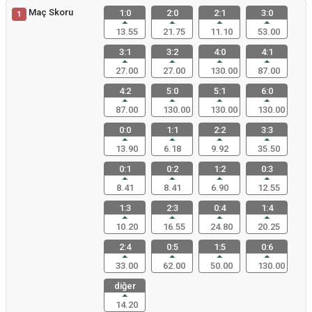
Maç Skoru
1:0
2:0
2:1
3:0
1
13.55
21.75
11.10
53.00
3:1
3:2
4:0
4:1
27.00
27.00
130.00
87.00
4:2
5:0
5:1
6:0
87.00
130.00
130.00
130.00
0:0
1:1
2:2
3:3
13.90
6.18
9.92
35.50
0:1
0:2
1:2
0:3
8.41
8.41
6.90
12.55
1:3
2:3
0:4
1:4
10.20
16.55
24.80
20.25
2:4
0:5
1:5
0:6
33.00
62.00
50.00
130.00
diğer
14.20