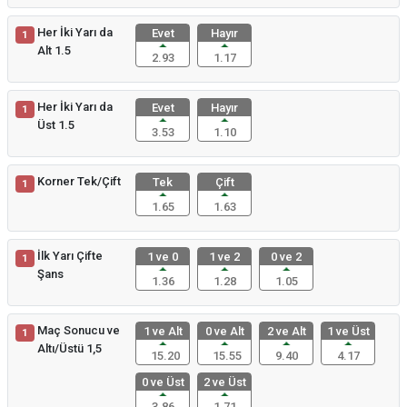
Her İki Yarı da
Evet
Hayır
1
Alt 1.5
2.93
1.17
Her İki Yarı da
Evet
Hayır
1
Üst 1.5
3.53
1.10
Korner Tek/Çift
Tek
Çift
1
1.65
1.63
İlk Yarı Çifte
1 ve 0
1 ve 2
0 ve 2
1
Şans
1.36
1.28
1.05
Maç Sonucu ve
1 ve Alt
0 ve Alt
2 ve Alt
1 ve Üst
1
Altı/Üstü 1,5
15.20
15.55
9.40
4.17
0 ve Üst
2 ve Üst
3.86
1.71