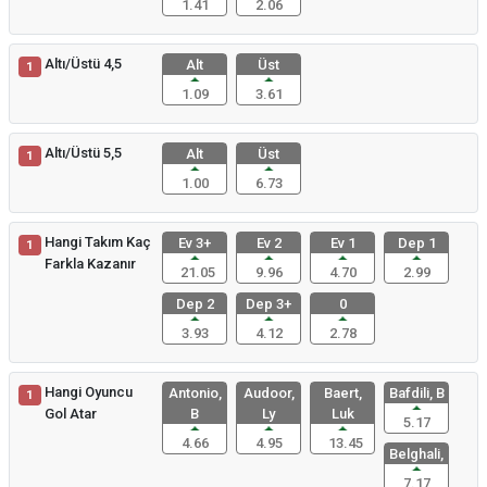
1.41
2.06
Altı/Üstü 4,5
Alt
Üst
1
1.09
3.61
Altı/Üstü 5,5
Alt
Üst
1
1.00
6.73
Hangi Takım Kaç
Ev 3+
Ev 2
Ev 1
Dep 1
1
Farkla Kazanır
21.05
9.96
4.70
2.99
Dep 2
Dep 3+
0
3.93
4.12
2.78
Hangi Oyuncu
Antonio,
Audoor,
Baert,
Bafdili, B
1
Gol Atar
B
Ly
Luk
5.17
4.66
4.95
13.45
Belghali,
7.17