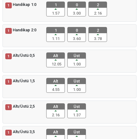
Handikap 1:0
1
0
2
1
1.57
3.00
2.16
Handikap 2:0
1
0
2
1
1.11
3.60
3.78
Altı/Üstü 0,5
Alt
Üst
1
12.05
1.00
Altı/Üstü 1,5
Alt
Üst
1
4.55
1.00
Altı/Üstü 2,5
Alt
Üst
1
2.16
1.37
Altı/Üstü 3,5
Alt
Üst
1