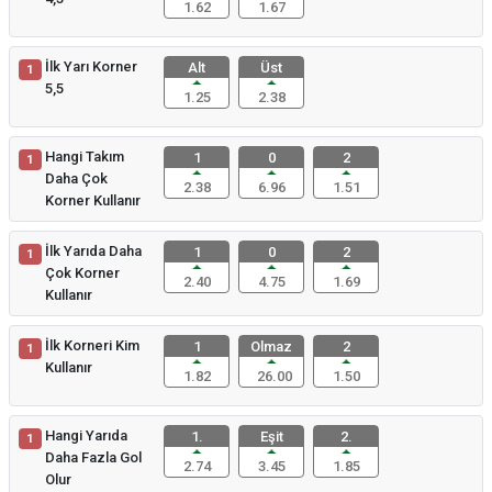
1.62
1.67
İlk Yarı Korner
Alt
Üst
1
5,5
1.25
2.38
Hangi Takım
1
0
2
1
Daha Çok
2.38
6.96
1.51
Korner Kullanır
İlk Yarıda Daha
1
0
2
1
Çok Korner
2.40
4.75
1.69
Kullanır
İlk Korneri Kim
1
Olmaz
2
1
Kullanır
1.82
26.00
1.50
Hangi Yarıda
1.
Eşit
2.
1
Daha Fazla Gol
2.74
3.45
1.85
Olur