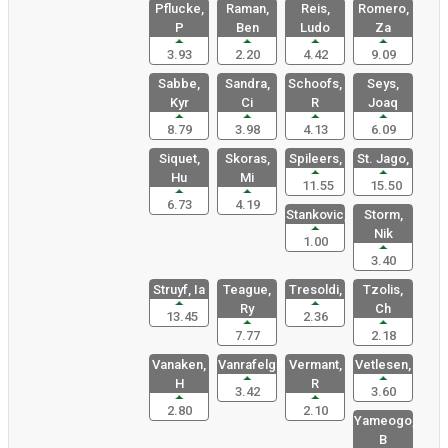
Pflucke,
Raman,
Reis,
Romero,
P
Ben
Ludo
Za
3.93
2.20
4.42
9.09
Sabbe,
Sandra,
Schoofs,
Seys,
Kyr
Ci
R
Joaq
8.79
3.98
4.13
6.09
Siquet,
Skoras,
Spileers,
St. Jago,
Hu
Mi
11.55
15.50
6.73
4.19
Stankovic,
Storm,
Nik
1.00
3.40
Struyf, Ia
Teague,
Tresoldi,
Tzolis,
Ry
Ch
13.45
2.36
7.77
2.18
Vanaken,
Vanrafelgh
Vermant,
Vetlesen,
H
R
3.42
3.60
2.80
2.10
Yameogo,
B