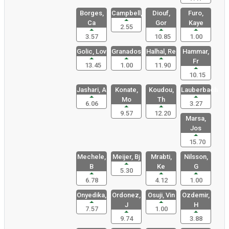
Borges,
Campbell,
Diouf,
Furo,
Ca
Gor
Kaye
2.55
3.57
10.85
1.00
Golic, Lov
Granados,
Halhal, Re
Hammar,
Fr
13.45
1.00
11.90
10.15
Jashari, A
Konate,
Koudou,
Lauberbach
Mo
Th
6.06
3.27
9.57
12.20
Marsa,
Jos
15.70
Mechele,
Meijer, Bj
Mrabti,
Nilsson,
B
Ke
G
5.30
6.78
4.12
1.00
Onyedika,
Ordonez,
Osuji, Vin
Ozdemir,
J
H
7.57
1.00
9.74
3.88