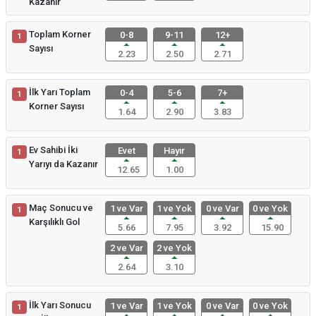
Kazanır
Toplam Korner
0-8
9-11
12+
1
Sayısı
2.23
2.50
2.71
İlk Yarı Toplam
0-4
5-6
7+
1
Korner Sayısı
1.64
2.90
3.83
Ev Sahibi İki
Evet
Hayır
1
Yarıyı da Kazanır
12.65
1.00
Maç Sonucu ve
1 ve Var
1 ve Yok
0 ve Var
0 ve Yok
1
Karşılıklı Gol
5.66
7.95
3.92
15.90
2 ve Var
2 ve Yok
2.64
3.10
İlk Yarı Sonucu
1 ve Var
1 ve Yok
0 ve Var
0 ve Yok
1