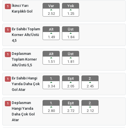
İkinci Yarı
Var
Yok
1
Karşılıklı Gol
2.52
1.25
Ev Sahibi Toplam
Alt
Üst
1
Korner Altı/Üstü
1.49
1.84
4,5
Deplasman
Alt
Üst
1
Toplam Korner
1.51
1.81
Altı/Üstü 5,5
Ev Sahibi Hangi
1.
Eşit
2.
1
Yarıda Daha Çok
3.34
2.05
2.45
Gol Atar
Deplasman
1.
Eşit
2.
1
Hangi Yarıda
2.80
2.72
2.12
Daha Çok Gol
Atar