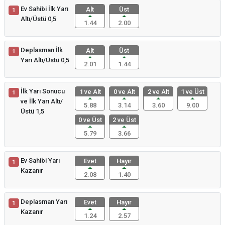
Ev Sahibi İlk Yarı
Alt
Üst
1
Altı/Üstü 0,5
1.44
2.00
Deplasman İlk
Alt
Üst
1
Yarı Altı/Üstü 0,5
2.01
1.44
İlk Yarı Sonucu
1 ve Alt
0 ve Alt
2 ve Alt
1 ve Üst
1
ve İlk Yarı Altı/
5.88
3.14
3.60
9.00
Üstü 1,5
0 ve Üst
2 ve Üst
5.79
3.66
Ev Sahibi Yarı
Evet
Hayır
1
Kazanır
2.08
1.40
Deplasman Yarı
Evet
Hayır
1
Kazanır
1.24
2.57