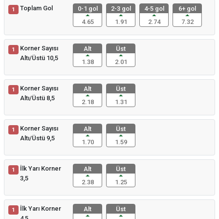
Toplam Gol
0-1 gol
2-3 gol
4-5 gol
6+ gol
1
4.65
1.91
2.74
7.32
Korner Sayısı
Alt
Üst
1
Altı/Üstü 10,5
1.38
2.01
Korner Sayısı
Alt
Üst
1
Altı/Üstü 8,5
2.18
1.31
Korner Sayısı
Alt
Üst
1
Altı/Üstü 9,5
1.70
1.59
İlk Yarı Korner
Alt
Üst
1
3,5
2.38
1.25
İlk Yarı Korner
Alt
Üst
1
4,5