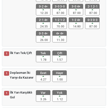
0-2 4+
3-0 3-0
3-0 4+
2-1 2-1
12.20
87.00
87.00
87.00
2-1 4+
1-2 1-2
1-2 4+
0-3 0-3
24.35
70.00
14.80
87.00
0-3 4+
4+ 4+
26.00
11.30
İlk Yarı Tek/Çift
Tek
Çift
1
1.78
1.57
Deplasman İki
Evet
Hayır
1
Yarıyı da Kazanır
4.27
1.00
İlk Yarı Karşılıklı
Var
Yok
1
Gol
3.26
1.12