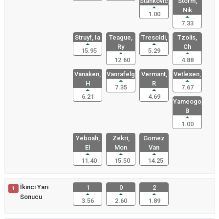
Stankovic,
Storm,
Nik
1.00
7.33
Struyf, Ia
Teague,
Tresoldi,
Tzolis,
Ry
Ch
15.95
5.29
12.60
4.88
Vanaken,
Vanrafelgh
Vermant,
Vetlesen,
H
R
7.35
7.67
6.21
4.69
Yameogo,
B
1.00
Yeboah,
Zekri,
Gomez
El
Mon
Van
11.40
15.50
14.25
İkinci Yarı
1
0
2
1
Sonucu
3.56
2.60
1.89