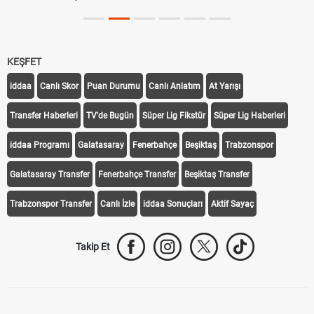
KEŞFET
iddaa
Canlı Skor
Puan Durumu
Canlı Anlatım
At Yarışı
Transfer Haberleri
TV'de Bugün
Süper Lig Fikstür
Süper Lig Haberleri
iddaa Programı
Galatasaray
Fenerbahçe
Beşiktaş
Trabzonspor
Galatasaray Transfer
Fenerbahçe Transfer
Beşiktaş Transfer
Trabzonspor Transfer
Canlı İzle
iddaa Sonuçları
Aktif Sayaç
Takip Et