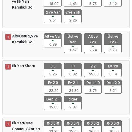
ve İlk Yarı
18.00
4.43
5.75
3.12
Karşılıklı Gol
2 ve Var
2 ve Yok
9.61
2.26
Altı/Üstü 2,5 ve
Alt ve Var
Üst ve
Alt ve
Üst ve
1
Karşılıklı Gol
Var
Yok
Yok
6.89
1.57
2.74
6.73
İlk Yarı Skoru
0:0
1:1
2:2
Ev 1:0
1
3.26
6.82
55.00
6.14
Ev 2:0
Ev 2:1
Dep 1:0
Dep 2:0
22.20
24.80
3.75
8.21
Dep 2:1
diğer
15.05
9.87
İlk Yarı/Maç
0-0 0-0
0-0 0-1
0-0 0-2
0-0 0-3
1
Sonucu Skorları
13.90
15.65
26.00
70.00