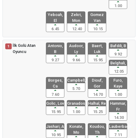
1.00
Yeboah,
Zekri,
Gomez
El
Mon
Van
6.45
12.40
10.15
İlk Golü Atan
Antonio,
Audoor,
Baert,
Bafdili, B
1
Oyuncu
B
Ly
Luk
9.92
9.27
9.66
15.95
Belghali,
12.05
Borges,
Campbell,
Diouf,
Furo,
Ca
Gor
Kaye
5.70
7.60
14.70
1.00
Golic, Lov
Granados,
Halhal, Re
Hammar,
Fr
15.95
1.00
15.25
14.30
Jashari, A
Konate,
Koudou,
Lauberbach
Mo
Th
10.95
7.11