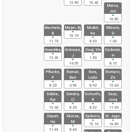
13.90
15.45
Marsa,
Jos
16.85
Mechele,
Meijer, Bj
Mrabti,
Nilsson,
B
Ke
G
10.10
11.70
8.50
1.00
Onyedika,
Ordonez,
Osuji, Vin
Ozdemir,
J
H
12.45
1.00
14.05
8.13
Pflucke,
Raman,
Reis,
Romero,
P
Ben
Ludo
Za
8.20
4.95
8.92
13.60
Sabbe,
Sandra,
Schoofs,
Seys,
Kyr
Ci
R
Joaq
13.40
8.29
8.52
11.00
Siquet,
Skoras,
Spileers,
St. Jago,
Hu
Mi
15.10
16.80
11.65
8.60