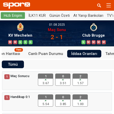
İLK11 KUR
Günün Özeti
At Yarışı Bankoları
TV'
Hızlı Erişim
01.08.2025
Maç Sonu
KV Mechelen
Club Brugge
2 - 1
M
M
G
G
G
G
M
M
M
M
Yeni
on Haritası
Canlı Puan Durumu
İddaa Oranları
Tahm
Tümü
Maç Sonucu
1
0
2
1
3.67
3.51
1.57
Handikap 0:1
1
0
2
1
5.54
3.85
1.00