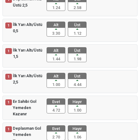
Üstü 2,5
1.24
2.58
İlk Yarı Altı/Üstü
Alt
Üst
1
0,5
3.30
1.12
İlk Yarı Altı/Üstü
Alt
Üst
1
1,5
1.44
1.98
İlk Yarı Altı/Üstü
Alt
Üst
1
2,5
1.00
4.44
Ev Sahibi Gol
Evet
Hayır
1
Yemeden
4.72
1.00
Kazanır
Deplasman Gol
Evet
Hayır
1
Yemeden
2.70
1.06