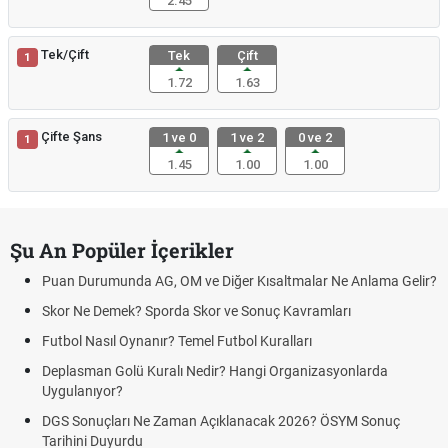
2.45
Tek/Çift
Tek
Çift
1
1.72
1.63
Çifte Şans
1 ve 0
1 ve 2
0 ve 2
1
1.45
1.00
1.00
Şu An Popüler İçerikler
Puan Durumunda AG, OM ve Diğer Kısaltmalar Ne Anlama Gelir?
Skor Ne Demek? Sporda Skor ve Sonuç Kavramları
Futbol Nasıl Oynanır? Temel Futbol Kuralları
Deplasman Golü Kuralı Nedir? Hangi Organizasyonlarda
Uygulanıyor?
DGS Sonuçları Ne Zaman Açıklanacak 2026? ÖSYM Sonuç
Tarihini Duyurdu