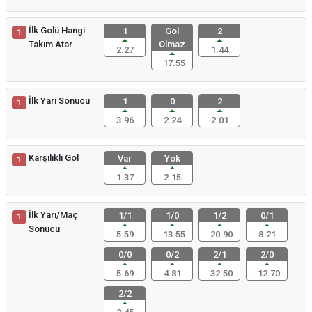
İlk Golü Hangi
1
Gol
2
1
Takım Atar
Olmaz
2.27
1.44
17.55
İlk Yarı Sonucu
1
0
2
1
3.96
2.24
2.01
Karşılıklı Gol
Var
Yok
1
1.37
2.15
İlk Yarı/Maç
1/1
1/0
1/2
0/1
1
Sonucu
5.59
13.55
20.90
8.21
0/0
0/2
2/1
2/0
5.69
4.81
32.50
12.70
2/2