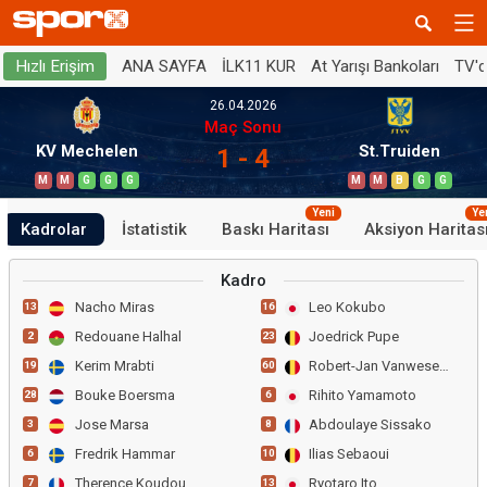
ANA SAYFA
İLK11 KUR
At Yarışı Bankoları
TV'
Hızlı Erişim
26.04.2026
Maç Sonu
KV Mechelen
St.Truiden
1 - 4
M
M
G
G
G
M
M
B
G
G
Yeni
Ye
Kadrolar
İstatistik
Baskı Haritası
Aksiyon Haritas
Kadro
Nacho Miras
Leo Kokubo
13
16
Redouane Halhal
Joedrick Pupe
2
23
Kerim Mrabti
Robert-Jan Vanwesemael
19
60
Bouke Boersma
Rihito Yamamoto
28
6
Jose Marsa
Abdoulaye Sissako
3
8
Fredrik Hammar
Ilias Sebaoui
6
10
Therence Koudou
Ryotaro Ito
7
13