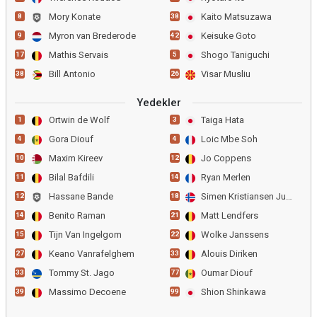
Mory Konate
Kaito Matsuzawa
8
38
Myron van Brederode
Keisuke Goto
9
42
Mathis Servais
Shogo Taniguchi
17
5
Bill Antonio
Visar Musliu
38
26
Yedekler
Ortwin de Wolf
Taiga Hata
1
3
Gora Diouf
Loic Mbe Soh
4
4
Maxim Kireev
Jo Coppens
10
12
Bilal Bafdili
Ryan Merlen
11
14
Hassane Bande
Simen Kristiansen Juklero
12
18
Benito Raman
Matt Lendfers
14
21
Tijn Van Ingelgom
Wolke Janssens
15
22
Keano Vanrafelghem
Alouis Diriken
27
33
Tommy St. Jago
Oumar Diouf
33
77
Massimo Decoene
Shion Shinkawa
39
99