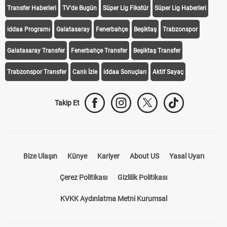
Transfer Haberleri
TV'de Bugün
Süper Lig Fikstür
Süper Lig Haberleri
iddaa Programı
Galatasaray
Fenerbahçe
Beşiktaş
Trabzonspor
Galatasaray Transfer
Fenerbahçe Transfer
Beşiktaş Transfer
Trabzonspor Transfer
Canlı İzle
iddaa Sonuçları
Aktif Sayaç
Takip Et
Bize Ulaşın
Künye
Kariyer
About US
Yasal Uyarı
Çerez Politikası
Gizlilik Politikası
KVKK Aydınlatma Metni Kurumsal