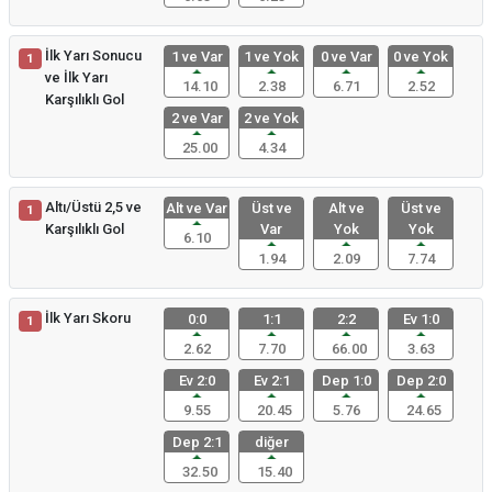
İlk Yarı Sonucu
1 ve Var
1 ve Yok
0 ve Var
0 ve Yok
1
ve İlk Yarı
14.10
2.38
6.71
2.52
Karşılıklı Gol
2 ve Var
2 ve Yok
25.00
4.34
Altı/Üstü 2,5 ve
Alt ve Var
Üst ve
Alt ve
Üst ve
1
Karşılıklı Gol
Var
Yok
Yok
6.10
1.94
2.09
7.74
İlk Yarı Skoru
0:0
1:1
2:2
Ev 1:0
1
2.62
7.70
66.00
3.63
Ev 2:0
Ev 2:1
Dep 1:0
Dep 2:0
9.55
20.45
5.76
24.65
Dep 2:1
diğer
32.50
15.40