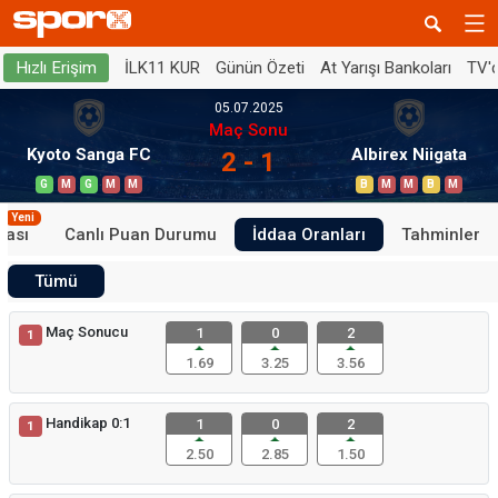
İLK11 KUR
Günün Özeti
At Yarışı Bankoları
TV'
Hızlı Erişim
05.07.2025
Maç Sonu
Kyoto Sanga FC
Albirex Niigata
2 - 1
G
M
G
M
M
B
M
M
B
M
Yeni
tası
Canlı Puan Durumu
İddaa Oranları
Tahminler
Tümü
Maç Sonucu
1
0
2
1
1.69
3.25
3.56
Handikap 0:1
1
0
2
1
2.50
2.85
1.50