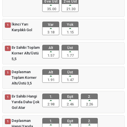
0 ve Üst
2 ve Üst
35.00
21.30
İkinci Yarı
Var
Yok
1
Karşılıklı Gol
3.18
1.15
Ev Sahibi Toplam
Alt
Üst
1
Korner Altı/Üstü
1.57
1.77
5,5
Deplasman
Alt
Üst
1
Toplam Korner
1.91
1.47
Altı/Üstü 3,5
Ev Sahibi Hangi
1.
Eşit
2.
1
Yarıda Daha Çok
2.98
2.46
2.26
Gol Atar
Deplasman
1.
Eşit
2.
1
Hangi Yarıda