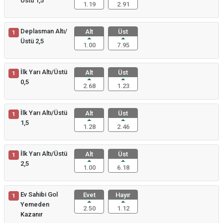
Üstü 1,5
1.19
2.91
Deplasman Altı/
Alt
Üst
1
Üstü 2,5
1.00
7.95
İlk Yarı Altı/Üstü
Alt
Üst
1
0,5
2.68
1.23
İlk Yarı Altı/Üstü
Alt
Üst
1
1,5
1.28
2.46
İlk Yarı Altı/Üstü
Alt
Üst
1
2,5
1.00
6.18
Ev Sahibi Gol
Evet
Hayır
1
Yemeden
2.50
1.12
Kazanır