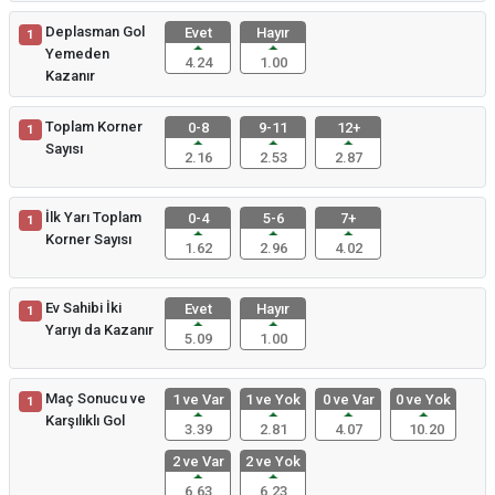
Deplasman Gol
Evet
Hayır
1
Yemeden
4.24
1.00
Kazanır
Toplam Korner
0-8
9-11
12+
1
Sayısı
2.16
2.53
2.87
İlk Yarı Toplam
0-4
5-6
7+
1
Korner Sayısı
1.62
2.96
4.02
Ev Sahibi İki
Evet
Hayır
1
Yarıyı da Kazanır
5.09
1.00
Maç Sonucu ve
1 ve Var
1 ve Yok
0 ve Var
0 ve Yok
1
Karşılıklı Gol
3.39
2.81
4.07
10.20
2 ve Var
2 ve Yok
6.63
6.23