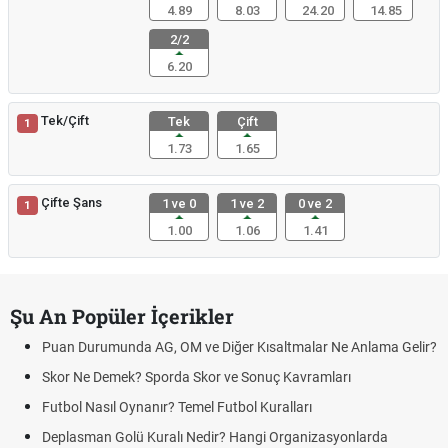
4.89
8.03
24.20
14.85
2/2
6.20
Tek/Çift
Tek
Çift
1
1.73
1.65
Çifte Şans
1 ve 0
1 ve 2
0 ve 2
1
1.00
1.06
1.41
Şu An Popüler İçerikler
Puan Durumunda AG, OM ve Diğer Kısaltmalar Ne Anlama Gelir?
Skor Ne Demek? Sporda Skor ve Sonuç Kavramları
Futbol Nasıl Oynanır? Temel Futbol Kuralları
Deplasman Golü Kuralı Nedir? Hangi Organizasyonlarda