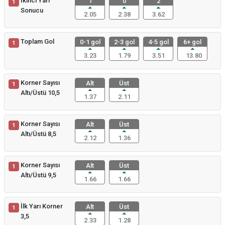
İkinci Yarı
1
0
2
1
Sonucu
2.05
2.38
3.62
Toplam Gol
0-1 gol
2-3 gol
4-5 gol
6+ gol
1
3.23
1.79
3.51
13.80
Korner Sayısı
Alt
Üst
1
Altı/Üstü 10,5
1.37
2.11
Korner Sayısı
Alt
Üst
1
Altı/Üstü 8,5
2.12
1.36
Korner Sayısı
Alt
Üst
1
Altı/Üstü 9,5
1.66
1.66
İlk Yarı Korner
Alt
Üst
1
3,5
2.33
1.28