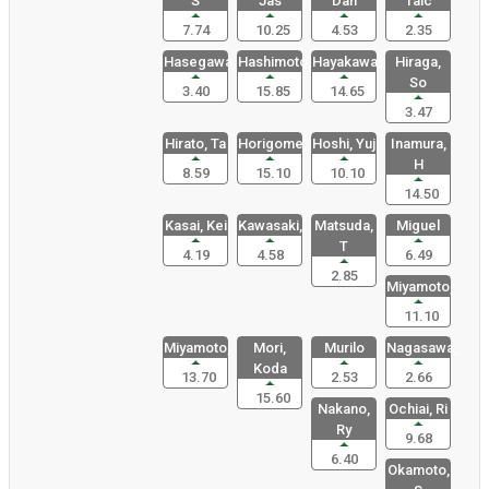
S
Jas
Dan
Taic
7.74
10.25
4.53
2.35
Hasegawa,
Hashimoto,
Hayakawa,
Hiraga,
So
3.40
15.85
14.65
3.47
Hirato, Ta
Horigome,
Hoshi, Yuj
Inamura,
H
8.59
15.10
10.10
14.50
Kasai, Kei
Kawasaki,
Matsuda,
Miguel
T
4.19
4.58
6.49
2.85
Miyamoto,
11.10
Miyamoto,
Mori,
Murilo
Nagasawa,
Koda
13.70
2.53
2.66
15.60
Nakano,
Ochiai, Ri
Ry
9.68
6.40
Okamoto,