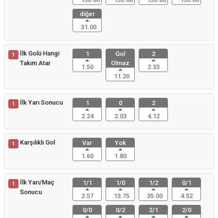
diğer
31.00
İlk Golü Hangi
1
Gol
2
1
Takım Atar
Olmaz
1.50
2.33
11.20
İlk Yarı Sonucu
1
0
2
1
2.24
2.03
4.12
Karşılıklı Gol
Var
Yok
1
1.60
1.80
İlk Yarı/Maç
1/1
1/0
1/2
0/1
1
Sonucu
2.57
13.75
35.00
4.52
0/0
0/2
2/1
2/0