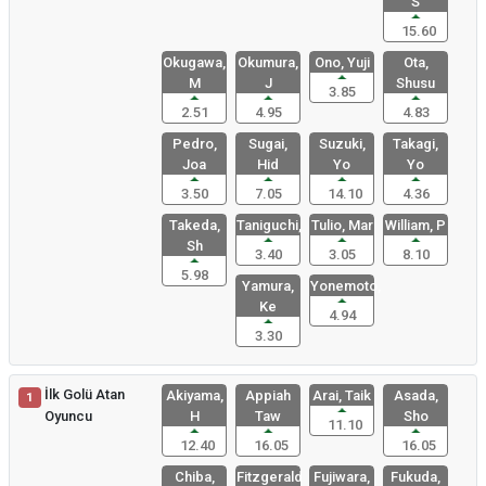
S
15.60
Okugawa,
Okumura,
Ono, Yuji
Ota,
M
J
Shusu
3.85
2.51
4.95
4.83
Pedro,
Sugai,
Suzuki,
Takagi,
Joa
Hid
Yo
Yo
3.50
7.05
14.10
4.36
Takeda,
Taniguchi,
Tulio, Mar
William, P
Sh
3.40
3.05
8.10
5.98
Yamura,
Yonemoto,
Ke
4.94
3.30
İlk Golü Atan
Akiyama,
Appiah
Arai, Taik
Asada,
1
Oyuncu
H
Taw
Sho
11.10
12.40
16.05
16.05
Chiba,
Fitzgerald
Fujiwara,
Fukuda,