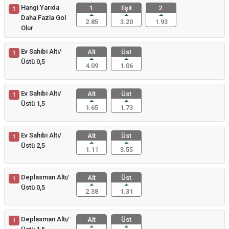
Hangi Yarıda
1.
Eşit
2.
1
Daha Fazla Gol
2.85
3.20
1.93
Olur
Ev Sahibi Altı/
Alt
Üst
1
Üstü 0,5
4.09
1.06
Ev Sahibi Altı/
Alt
Üst
1
Üstü 1,5
1.65
1.73
Ev Sahibi Altı/
Alt
Üst
1
Üstü 2,5
1.11
3.55
Deplasman Altı/
Alt
Üst
1
Üstü 0,5
2.38
1.31
Deplasman Altı/
Alt
Üst
1