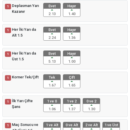
Deplasman Yarı
Evet
Hayır
1
Kazanır
2.13
1.40
Her İki Yarı da
Evet
Hayır
1
Alt 1.5
2.24
1.36
Her İki Yarı da
Evet
Hayır
1
Üst 1.5
5.13
1.00
Korner Tek/Çift
Tek
Çift
1
1.67
1.65
İlk Yarı Çifte
1 ve 0
1 ve 2
0 ve 2
1
Şans
1.06
1.37
1.30
Maç Sonucu ve
1 ve Alt
0 ve Alt
2 ve Alt
1 ve Üst
1