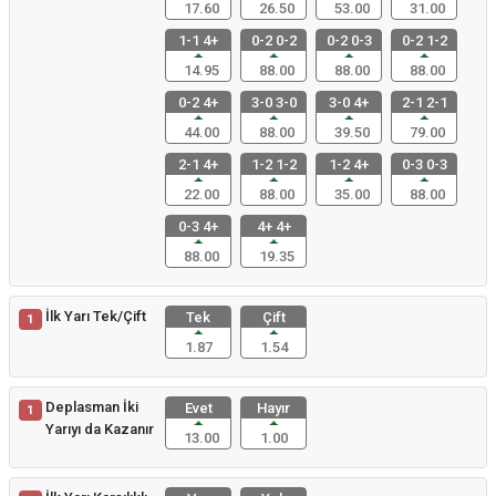
17.60
26.50
53.00
31.00
1-1 4+
0-2 0-2
0-2 0-3
0-2 1-2
14.95
88.00
88.00
88.00
0-2 4+
3-0 3-0
3-0 4+
2-1 2-1
44.00
88.00
39.50
79.00
2-1 4+
1-2 1-2
1-2 4+
0-3 0-3
22.00
88.00
35.00
88.00
0-3 4+
4+ 4+
88.00
19.35
İlk Yarı Tek/Çift
Tek
Çift
1
1.87
1.54
Deplasman İki
Evet
Hayır
1
Yarıyı da Kazanır
13.00
1.00