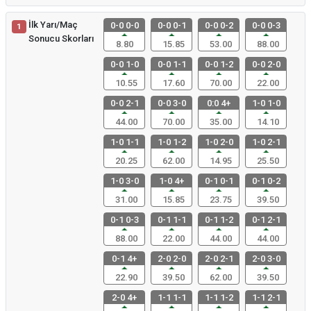
İlk Yarı/Maç
0-0 0-0
0-0 0-1
0-0 0-2
0-0 0-3
1
Sonucu Skorları
8.80
15.85
53.00
88.00
0-0 1-0
0-0 1-1
0-0 1-2
0-0 2-0
10.55
17.60
70.00
22.00
0-0 2-1
0-0 3-0
0:0 4+
1-0 1-0
44.00
70.00
35.00
14.10
1-0 1-1
1-0 1-2
1-0 2-0
1-0 2-1
20.25
62.00
14.95
25.50
1-0 3-0
1-0 4+
0-1 0-1
0-1 0-2
31.00
15.85
23.75
39.50
0-1 0-3
0-1 1-1
0-1 1-2
0-1 2-1
88.00
22.00
44.00
44.00
0-1 4+
2-0 2-0
2-0 2-1
2-0 3-0
22.90
39.50
62.00
39.50
2-0 4+
1-1 1-1
1-1 1-2
1-1 2-1