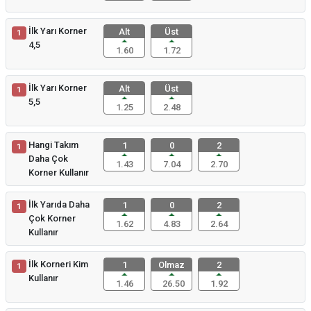
İlk Yarı Korner
Alt
Üst
1
4,5
1.60
1.72
İlk Yarı Korner
Alt
Üst
1
5,5
1.25
2.48
Hangi Takım
1
0
2
1
Daha Çok
1.43
7.04
2.70
Korner Kullanır
İlk Yarıda Daha
1
0
2
1
Çok Korner
1.62
4.83
2.64
Kullanır
İlk Korneri Kim
1
Olmaz
2
1
Kullanır
1.46
26.50
1.92