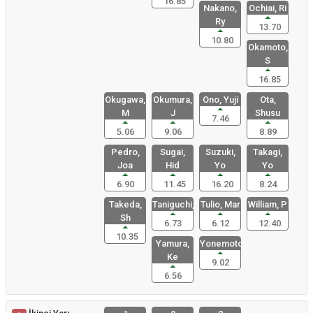
16.85
Nakano,
Ochiai, Ri
Ry
13.70
10.80
Okamoto,
S
16.85
Okugawa,
Okumura,
Ono, Yuji
Ota,
M
J
Shusu
7.46
5.06
9.06
8.89
Pedro,
Sugai,
Suzuki,
Takagi,
Joa
Hid
Yo
Yo
6.90
11.45
16.20
8.24
Takeda,
Taniguchi,
Tulio, Mar
William, P
Sh
6.73
6.12
12.40
10.35
Yamura,
Yonemoto,
Ke
9.02
6.56