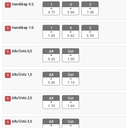
Handikap 0:2
1
0
2
1
4.73
3.66
1.06
Handikap 1:0
1
0
2
1
1.00
3.62
5.90
Altı/Üstü 0,5
Alt
Üst
1
9.20
1.00
Altı/Üstü 1,5
Alt
Üst
1
3.26
1.14
Altı/Üstü 2,5
Alt
Üst
1
1.70
1.69
Altı/Üstü 3,5
Alt
Üst
1