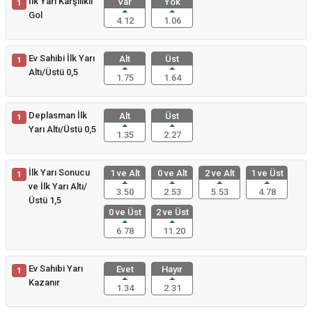
İlk Yarı Karşılıklı
Var
Yok
1
Gol
4.12
1.06
Ev Sahibi İlk Yarı
Alt
Üst
1
Altı/Üstü 0,5
1.75
1.64
Deplasman İlk
Alt
Üst
1
Yarı Altı/Üstü 0,5
1.35
2.27
İlk Yarı Sonucu
1 ve Alt
0 ve Alt
2 ve Alt
1 ve Üst
1
ve İlk Yarı Altı/
3.50
2.53
5.53
4.78
Üstü 1,5
0 ve Üst
2 ve Üst
6.78
11.20
Ev Sahibi Yarı
Evet
Hayır
1
Kazanır
1.34
2.31