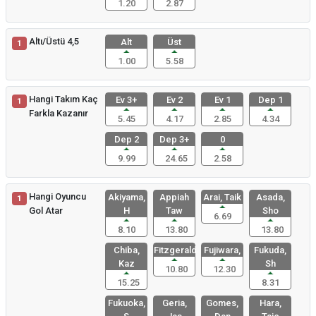
1.20
2.87
Altı/Üstü 4,5
Alt
Üst
1
1.00
5.58
Hangi Takım Kaç
Ev 3+
Ev 2
Ev 1
Dep 1
1
Farkla Kazanır
5.45
4.17
2.85
4.34
Dep 2
Dep 3+
0
9.99
24.65
2.58
Hangi Oyuncu
Akiyama,
Appiah
Arai, Taik
Asada,
1
Gol Atar
H
Taw
Sho
6.69
8.10
13.80
13.80
Chiba,
Fitzgerald
Fujiwara,
Fukuda,
Kaz
Sh
10.80
12.30
15.25
8.31
Fukuoka,
Geria,
Gomes,
Hara,