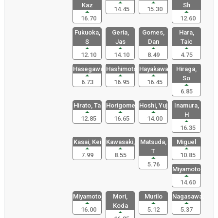
Kaz
Sh
14.45
15.30
16.70
12.60
Fukuoka,
Geria,
Gomes,
Hara,
S
Jas
Dan
Taic
12.10
14.10
8.49
4.75
Hasegawa,
Hashimoto,
Hayakawa,
Hiraga,
So
6.73
16.95
16.45
6.85
Hirato, Ta
Horigome,
Hoshi, Yuj
Inamura,
H
12.85
16.65
14.00
16.35
Kasai, Kei
Kawasaki,
Matsuda,
Miguel
T
7.99
8.55
10.85
5.76
Miyamoto,
14.60
Miyamoto,
Mori,
Murilo
Nagasawa,
Koda
16.00
5.12
5.37