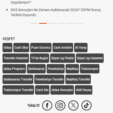
Uygulanıyor?
DGS Sonuçları Ne Zaman Açıklanacak 2026? ÖSYM Sonuç
Tarihini Duyurdu
KEŞFET
iddaa
Canlı Skor
Puan Durumu
Canlı Anlatım
At Yarışı
Transfer Haberleri
TV'de Bugün
Süper Lig Fikstür
Süper Lig Haberleri
iddaa Programı
Galatasaray
Fenerbahçe
Beşiktaş
Trabzonspor
Galatasaray Transfer
Fenerbahçe Transfer
Beşiktaş Transfer
Trabzonspor Transfer
Canlı İzle
iddaa Sonuçları
Aktif Sayaç
Takip Et