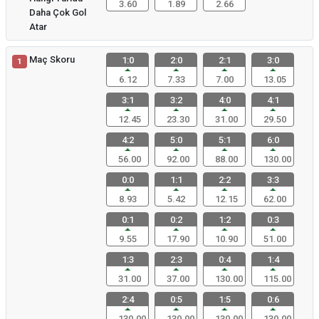
3.60
1.89
2.66
Daha Çok Gol
Atar
Maç Skoru
1:0
2:0
2:1
3:0
1
6.12
7.33
7.00
13.05
3:1
3:2
4:0
4:1
12.45
23.30
31.00
29.50
4:2
5:0
5:1
6:0
56.00
92.00
88.00
130.00
0:0
1:1
2:2
3:3
8.93
5.42
12.15
62.00
0:1
0:2
1:2
0:3
9.55
17.90
10.90
51.00
1:3
2:3
0:4
1:4
31.00
37.00
130.00
115.00
2:4
0:5
1:5
0:6
130.00
130.00
130.00
130.00