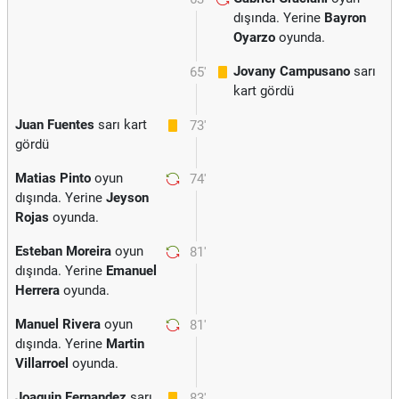
dışında. Yerine
Bayron
Oyarzo
oyunda.
Jovany Campusano
sarı
65'
kart gördü
Juan Fuentes
sarı kart
73'
gördü
Matias Pinto
oyun
74'
dışında. Yerine
Jeyson
Rojas
oyunda.
Esteban Moreira
oyun
81'
dışında. Yerine
Emanuel
Herrera
oyunda.
Manuel Rivera
oyun
81'
dışında. Yerine
Martin
Villarroel
oyunda.
Joaquin Fernandez
sarı
83'