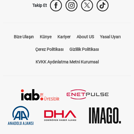
Takip Et
Bize Ulaşın
Künye
Kariyer
About US
Yasal Uyarı
Çerez Politikası
Gizlilik Politikası
KVKK Aydınlatma Metni Kurumsal