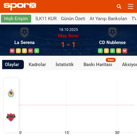
İLK11 KUR
Günün Özeti
At Yarışı Bankoları
TV
Hızlı Erişim
18.10.2025
Maç Sonu
La Serena
CD Nublense
1 - 1
M
B
B
M
G
G
B
G
B
M
Yeni
Olaylar
Kadrolar
İstatistik
Baskı Haritası
Aksiyon
0'
15'
30'