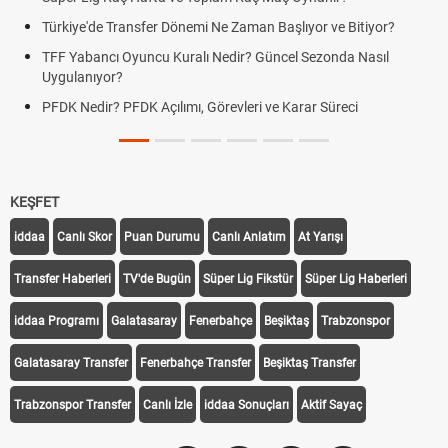
Türkiye'de Transfer Dönemi Ne Zaman Başlıyor ve Bitiyor?
TFF Yabancı Oyuncu Kuralı Nedir? Güncel Sezonda Nasıl
Uygulanıyor?
PFDK Nedir? PFDK Açılımı, Görevleri ve Karar Süreci
KEŞFET
iddaa
Canlı Skor
Puan Durumu
Canlı Anlatım
At Yarışı
Transfer Haberleri
TV'de Bugün
Süper Lig Fikstür
Süper Lig Haberleri
iddaa Programı
Galatasaray
Fenerbahçe
Beşiktaş
Trabzonspor
Galatasaray Transfer
Fenerbahçe Transfer
Beşiktaş Transfer
Trabzonspor Transfer
Canlı İzle
iddaa Sonuçları
Aktif Sayaç