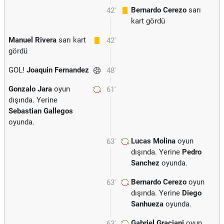
Bernardo Cerezo
sarı
42'
kart gördü
Manuel Rivera
sarı kart
42'
gördü
GOL!
Joaquin Fernandez
48'
Gonzalo Jara
oyun
61'
dışında. Yerine
Sebastian Gallegos
oyunda.
Lucas Molina
oyun
63'
dışında. Yerine
Pedro
Sanchez
oyunda.
Bernardo Cerezo
oyun
63'
dışında. Yerine
Diego
Sanhueza
oyunda.
Gabriel Graciani
oyun
63'