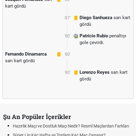
kart gördü
Diego Sanhueza
sarı kart
87'
gördü
Patricio Rubio
penaltıyı
90'
gole çevirdi.
Fernando Dinamarca
90'
sarı kart gördü
Lorenzo Reyes
sarı kart
90'
gördü
Şu An Popüler İçerikler
Hazırlık Maçı ve Dostluk Maçı Nedir? Resmî Maçlardan Farkları
Süper Lig Kaç Hafta ve Toplam Kaç Maç Oynanır?