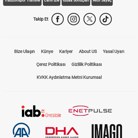
Trabzonspor Transfer
Canlı İzle
iddaa Sonuçları
Aktif Sayaç
Takip Et
Bize Ulaşın
Künye
Kariyer
About US
Yasal Uyarı
Çerez Politikası
Gizlilik Politikası
KVKK Aydınlatma Metni Kurumsal