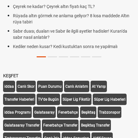
Çeyrek ne kadar? Çeyrek altın fiyatı kaç TL?
Rüyada altın görmek ne anlama geliyor? 8 kısa maddede Altın
rüya tabiri
Sabır duası, duaları ve Sabır ile ilgili ayetler hadisler! Kuran'da
sabır nasıl anlatılır?
Kediler neden kusar? Kedi kustuktan sonra ne yapılmalı
KEŞFET
iddaa
Canlı Skor
Puan Durumu
Canlı Anlatım
At Yarışı
Transfer Haberleri
TV'de Bugün
Süper Lig Fikstür
Süper Lig Haberleri
iddaa Programı
Galatasaray
Fenerbahçe
Beşiktaş
Trabzonspor
Galatasaray Transfer
Fenerbahçe Transfer
Beşiktaş Transfer