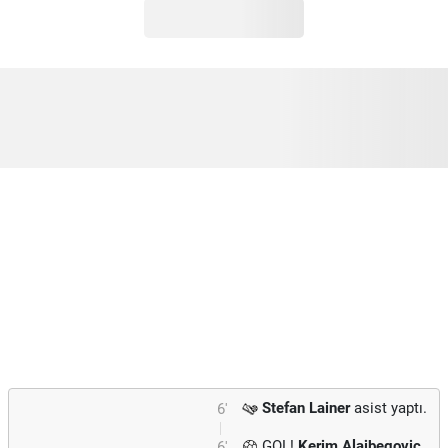
Stefan Lainer
asist yaptı.
6'
GOL!
Kerim Alajbegovic
6'