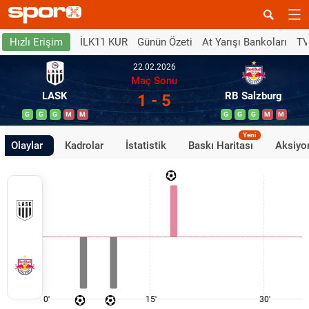
İLK11 KUR
Günün Özeti
At Yarışı Bankoları
TV
Hızlı Erişim
22.02.2026
Maç Sonu
LASK
RB Salzburg
1 - 5
G
G
G
M
M
G
G
G
M
M
Yeni
Olaylar
Kadrolar
İstatistik
Baskı Haritası
Aksiyon
0'
15'
30'