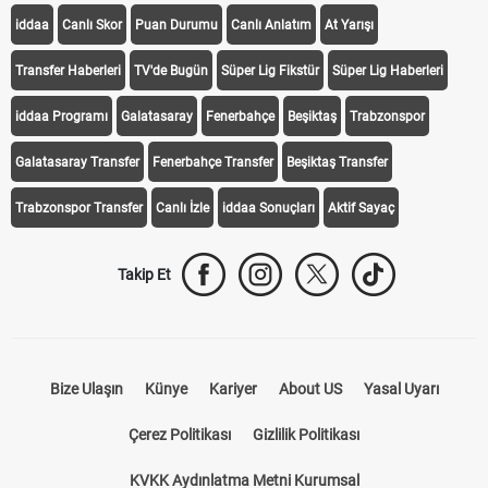
iddaa
Canlı Skor
Puan Durumu
Canlı Anlatım
At Yarışı
Transfer Haberleri
TV'de Bugün
Süper Lig Fikstür
Süper Lig Haberleri
iddaa Programı
Galatasaray
Fenerbahçe
Beşiktaş
Trabzonspor
Galatasaray Transfer
Fenerbahçe Transfer
Beşiktaş Transfer
Trabzonspor Transfer
Canlı İzle
iddaa Sonuçları
Aktif Sayaç
Takip Et
Bize Ulaşın
Künye
Kariyer
About US
Yasal Uyarı
Çerez Politikası
Gizlilik Politikası
KVKK Aydınlatma Metni Kurumsal