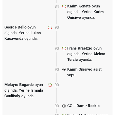
Karim Konate
oyun
84'
dışında. Yerine
Karim
Onisiwo
oyunda.
George Bello
oyun
90'
dışında. Yerine
Lukas
Kacavenda
oyunda.
Frans Kraetzig
oyun
90'
dışında. Yerine
Aleksa
Terzic
oyunda.
Karim Onisiwo
asist
90'
yaptı.
Melayro Bogarde
oyun
90'
dışında. Yerine
Ismaila
Coulibaly
oyunda.
GOL!
Damir Redzic
90'