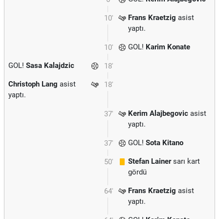
Frans Kraetzig
asist
10'
yaptı.
GOL!
Karim Konate
10'
GOL!
Sasa Kalajdzic
18'
Christoph Lang
asist
18'
yaptı.
Kerim Alajbegovic
asist
37'
yaptı.
GOL!
Sota Kitano
37'
Stefan Lainer
sarı kart
50'
gördü
Frans Kraetzig
asist
64'
yaptı.