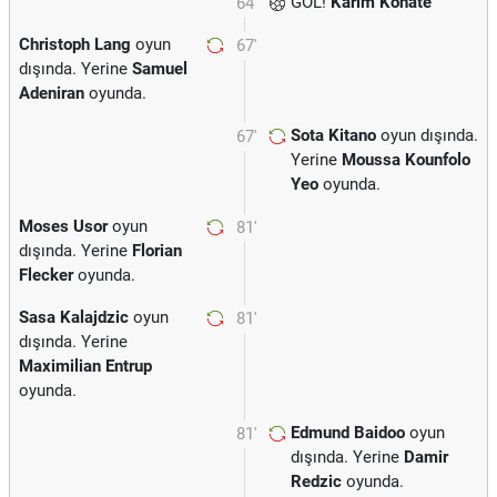
GOL!
Karim Konate
64'
Christoph Lang
oyun
67'
dışında. Yerine
Samuel
Adeniran
oyunda.
Sota Kitano
oyun dışında.
67'
Yerine
Moussa Kounfolo
Yeo
oyunda.
Moses Usor
oyun
81'
dışında. Yerine
Florian
Flecker
oyunda.
Sasa Kalajdzic
oyun
81'
dışında. Yerine
Maximilian Entrup
oyunda.
Edmund Baidoo
oyun
81'
dışında. Yerine
Damir
Redzic
oyunda.