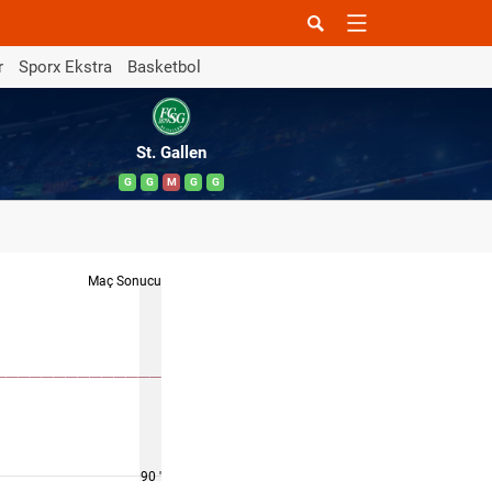
r
Sporx Ekstra
Basketbol
St. Gallen
G
G
M
G
G
Maç Sonucu
90 '