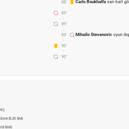
Carlo Boukhalfa
sarı kart g
88'
89'
89'
Mihailo Stevanovic
oyun dış
89'
90'
90'
JK)
alove BJK link
ı linki