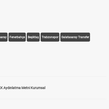
saray
Fenerbahçe
Beşiktaş
Trabzonspor
Galatasaray Transfer
K Aydınlatma Metni Kurumsal