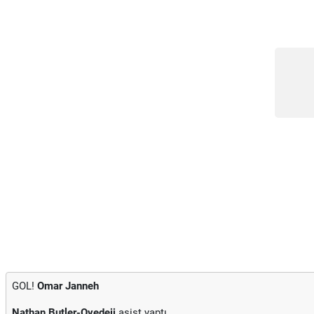
GOL!
Omar Janneh
Nathan Butler-Oyedeji
asist yaptı.