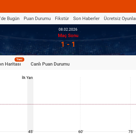
'de Bugün
Puan Durumu
Fikstür
Son Haberler
Ücretsiz Oyunla
08.02.2026
Maç Sonu
1 - 1
Yeni
n Haritası
Canlı Puan Durumu
İlk Yarı
45'
60'
75'