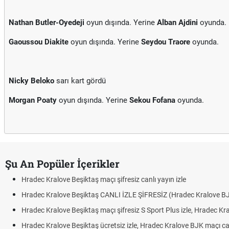
Nathan Butler-Oyedeji
oyun dışında. Yerine
Alban Ajdini
oyunda.
Gaoussou Diakite
oyun dışında. Yerine
Seydou Traore
oyunda.
Nicky Beloko
sarı kart gördü
Morgan Poaty
oyun dışında. Yerine
Sekou Fofana
oyunda.
Şu An Popüler İçerikler
Hradec Kralove Beşiktaş maçı şifresiz canlı yayın izle
Hradec Kralove Beşiktaş CANLI İZLE ŞİFRESİZ (Hradec Kralove B
Hradec Kralove Beşiktaş maçı şifresiz S Sport Plus izle, Hradec Kr
Hradec Kralove Beşiktaş ücretsiz izle, Hradec Kralove BJK maçı canl