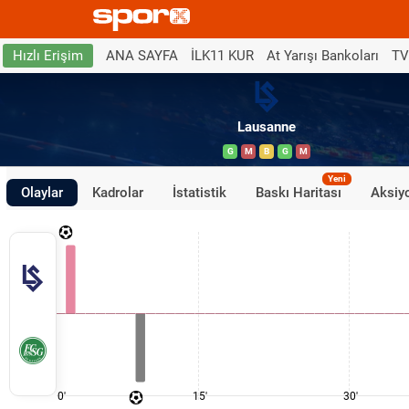
ANA SAYFA
İLK11 KUR
At Yarışı Bankoları
TV
Hızlı Erişim
Lausanne
G
M
B
G
M
Yeni
Olaylar
Kadrolar
İstatistik
Baskı Haritası
Aksiyo
0'
15'
30'