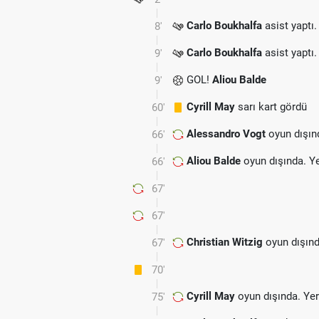
Carlo Boukhalfa
asist yaptı.
8'
Carlo Boukhalfa
asist yaptı.
9'
GOL!
Aliou Balde
9'
Cyrill May
sarı kart gördü
60'
Alessandro Vogt
oyun dışın
66'
Aliou Balde
oyun dışında. Y
66'
67'
67'
Christian Witzig
oyun dışınd
67'
70'
Cyrill May
oyun dışında. Ye
75'