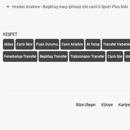
Hradec Kralove - Beşiktaş maçı şifresiz izle canlı S Sport Plus linki
KEŞFET
iddaa
Canlı Skor
Puan Durumu
Canlı Anlatım
At Yarışı
Transfer Haberler
Fenerbahçe Transfer
Beşiktaş Transfer
Trabzonspor Transfer
Canlı İzle
id
Bize Ulaşın
Künye
Kariye