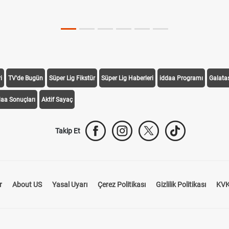
i
TV'de Bugün
Süper Lig Fikstür
Süper Lig Haberleri
iddaa Programı
Galata
daa Sonuçları
Aktif Sayaç
Takip Et
r
About US
Yasal Uyarı
Çerez Politikası
Gizlilik Politikası
KVK