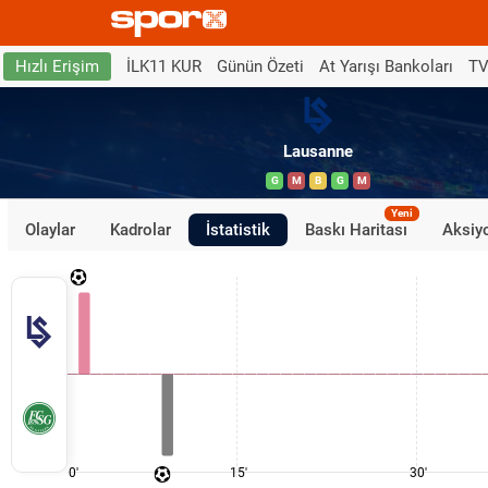
İLK11 KUR
Günün Özeti
At Yarışı Bankoları
TV
Hızlı Erişim
Lausanne
G
M
B
G
M
Yeni
Olaylar
Kadrolar
İstatistik
Baskı Haritası
Aksiyo
0'
15'
30'