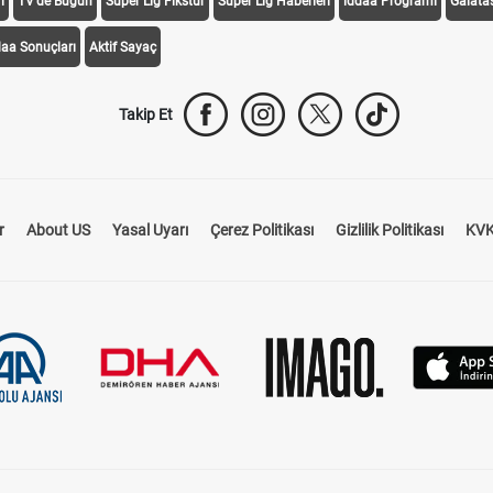
i
TV'de Bugün
Süper Lig Fikstür
Süper Lig Haberleri
iddaa Programı
Galata
daa Sonuçları
Aktif Sayaç
Takip Et
r
About US
Yasal Uyarı
Çerez Politikası
Gizlilik Politikası
KVK