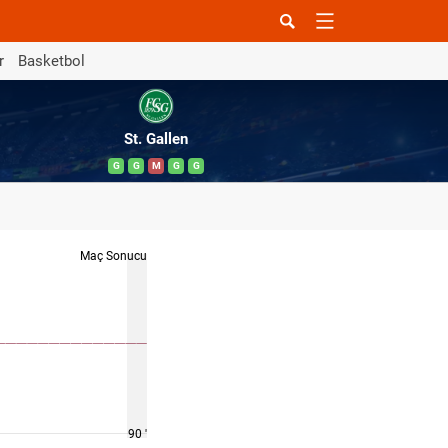
r
Basketbol
St. Gallen
G
G
M
G
G
Maç Sonucu
90 '