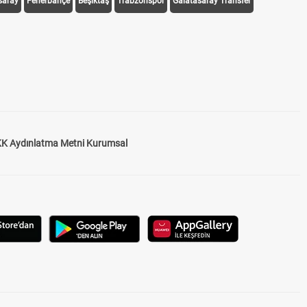
saray
Fenerbahçe
Beşiktaş
Trabzonspor
Galatasaray Transfer
K Aydınlatma Metni Kurumsal