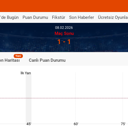
'de Bugün
Puan Durumu
Fikstür
Son Haberler
Ücretsiz Oyunla
08.02.2026
Maç Sonu
1 - 1
Yeni
n Haritası
Canlı Puan Durumu
İlk Yarı
45'
60'
75'