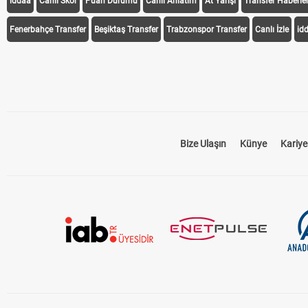
iddaa
Canlı Skor
Puan Durumu
Canlı Anlatım
At Yarışı
Transfer Haberler
Fenerbahçe Transfer
Beşiktaş Transfer
Trabzonspor Transfer
Canlı İzle
id
Bize Ulaşın
Künye
Kariye