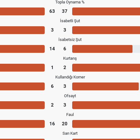
Topla Oynama %
63
37
İsabetli Şut
3
3
İsabetsiz Şut
14
6
Kurtarış
1
2
Kullandığı Korner
6
3
Ofsayt
2
3
Faul
16
20
Sarı Kart