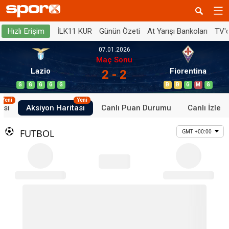
İLK11 KUR
Günün Özeti
At Yarışı Bankoları
TV'
Hızlı Erişim
07.01.2026
Maç Sonu
Lazio
Fiorentina
2 - 2
G
G
G
G
G
B
B
G
M
G
Yeni
Yeni
ası
Aksiyon Haritası
Canlı Puan Durumu
Canlı İzle
FUTBOL
GMT +00:00