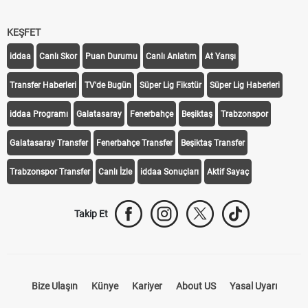
KEŞFET
iddaa
Canlı Skor
Puan Durumu
Canlı Anlatım
At Yarışı
Transfer Haberleri
TV'de Bugün
Süper Lig Fikstür
Süper Lig Haberleri
iddaa Programı
Galatasaray
Fenerbahçe
Beşiktaş
Trabzonspor
Galatasaray Transfer
Fenerbahçe Transfer
Beşiktaş Transfer
Trabzonspor Transfer
Canlı İzle
iddaa Sonuçları
Aktif Sayaç
Takip Et
Bize Ulaşın
Künye
Kariyer
About US
Yasal Uyarı