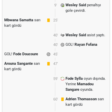
Wesley Said
penaltıyı
9'
gole çevirdi.
Mbwana Samatta
sarı
25'
kart gördü
Wesley Said
asist yaptı.
40'
GOL!
Rayan Fofana
40'
GOL!
Fode Doucoure
45'
Arouna Sangante
sarı
47'
kart gördü
Fode Sylla
oyun dışında.
59'
Yerine
Mamadou
Sangare
oyunda.
Adrien Thomasson
sarı
60'
kart gördü