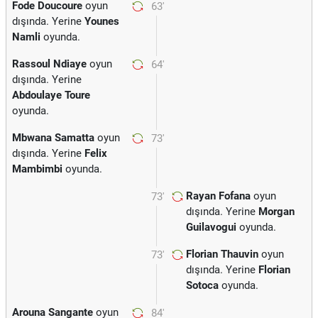
Fode Doucoure
oyun
63'
dışında. Yerine
Younes
Namli
oyunda.
Rassoul Ndiaye
oyun
64'
dışında. Yerine
Abdoulaye Toure
oyunda.
Mbwana Samatta
oyun
73'
dışında. Yerine
Felix
Mambimbi
oyunda.
Rayan Fofana
oyun
73'
dışında. Yerine
Morgan
Guilavogui
oyunda.
Florian Thauvin
oyun
73'
dışında. Yerine
Florian
Sotoca
oyunda.
Arouna Sangante
oyun
84'