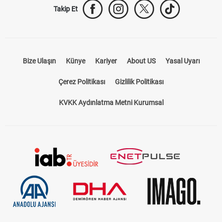
Takip Et
Bize Ulaşın
Künye
Kariyer
About US
Yasal Uyarı
Çerez Politikası
Gizlilik Politikası
KVKK Aydınlatma Metni Kurumsal