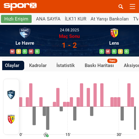
ANA SAYFA
İLK11 KUR
At Yarışı Bankoları
TV
Hızlı Erişim
24.08.2025
Maç Sonu
Le Havre
Lens
1 - 2
M
B
G
M
G
G
M
G
B
G
Yeni
Olaylar
Kadrolar
İstatistik
Baskı Haritası
Aksiyon
0'
15'
30'