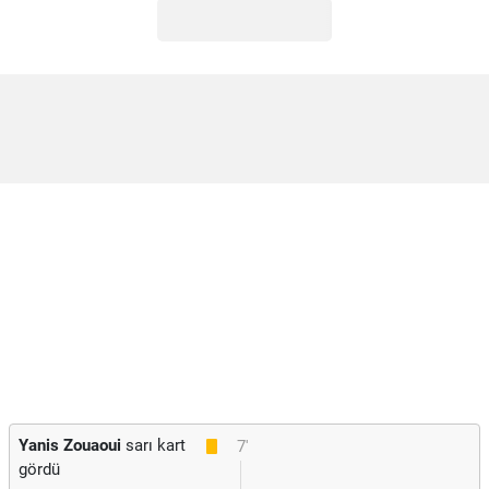
Yanis Zouaoui
sarı kart
7'
gördü