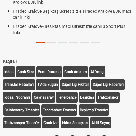
Kralove BJK link
Hradec Kralove Beşiktaş ücretsiz izle, Hradec Kralove BJK maçı
canlı linki
Hradec Kralove - Beşiktaş maçı şifresiz izle canlı S Sport Plus
linki
KEŞFET
iddaa
Canlı Skor
Puan Durumu
Canlı Anlatım
At Yarışı
Transfer Haberleri
TV'de Bugün
Süper Lig Fikstür
Süper Lig Haberleri
iddaa Programı
Galatasaray
Fenerbahçe
Beşiktaş
Trabzonspor
Galatasaray Transfer
Fenerbahçe Transfer
Beşiktaş Transfer
Trabzonspor Transfer
Canlı İzle
iddaa Sonuçları
Aktif Sayaç