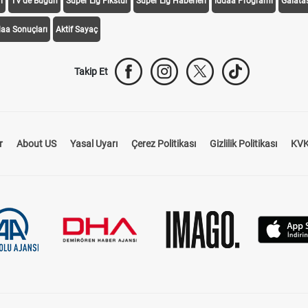
i
TV'de Bugün
Süper Lig Fikstür
Süper Lig Haberleri
iddaa Programı
Galata
daa Sonuçları
Aktif Sayaç
Takip Et
r
About US
Yasal Uyarı
Çerez Politikası
Gizlilik Politikası
KVK