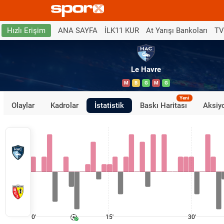
ANA SAYFA
İLK11 KUR
At Yarışı Bankoları
TV
Hızlı Erişim
Le Havre
M
B
G
M
G
Yeni
Olaylar
Kadrolar
İstatistik
Baskı Haritası
Aksiyo
0'
15'
30'