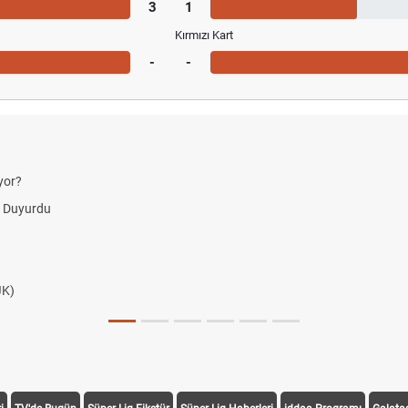
3
1
Kırmızı Kart
-
-
yor?
i Duyurdu
JK)