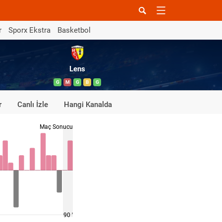
r
Sporx Ekstra
Basketbol
Lens
G
M
G
B
G
r
Canlı İzle
Hangi Kanalda
Maç Sonucu
90 '