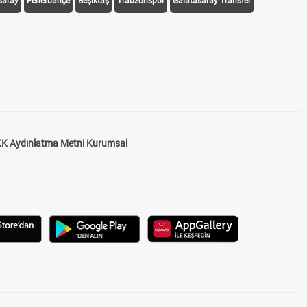
saray
Fenerbahçe
Beşiktaş
Trabzonspor
Galatasaray Transfer
K Aydınlatma Metni Kurumsal