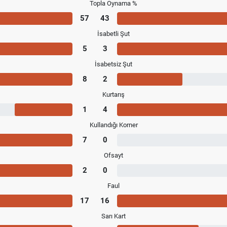
Topla Oynama %
57
43
İsabetli Şut
5
3
İsabetsiz Şut
8
2
Kurtarış
1
4
Kullandığı Korner
7
0
Ofsayt
2
0
Faul
17
16
Sarı Kart