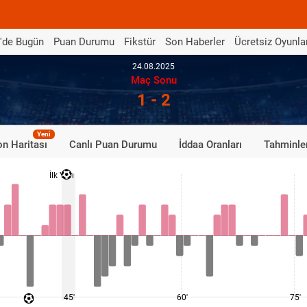
'de Bugün
Puan Durumu
Fikstür
Son Haberler
Ücretsiz Oyunla
24.08.2025
Maç Sonu
1 - 2
Yeni
n Haritası
Canlı Puan Durumu
İddaa Oranları
Tahminle
İlk Yarı
45'
60'
75'