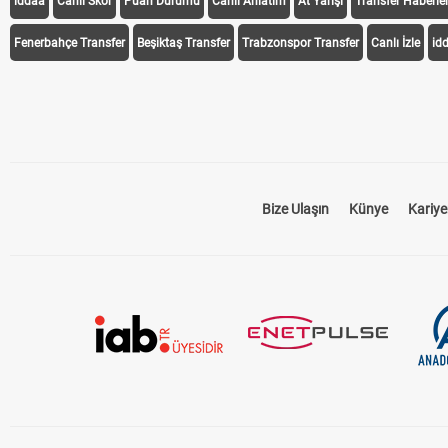
iddaa
Canlı Skor
Puan Durumu
Canlı Anlatım
At Yarışı
Transfer Haberler
Fenerbahçe Transfer
Beşiktaş Transfer
Trabzonspor Transfer
Canlı İzle
id
Bize Ulaşın
Künye
Kariye